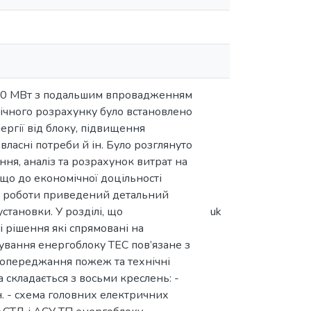
200 МВт з подальшим впровадженням
ічного розрахунку було встановлено
ргії від блоку, підвищення
ласні потреби й ін. Було розглянуто
ння, аналіз та розрахунок витрат на
що до економічної доцільності
ні роботи приведений детальний
становки. У розділі, що
uk
і рішення які спрямовані на
ування енергоблоку ТЕС пов’язане з
попереджання пожеж та технічні
 складається з восьми креслень: -
н. - схема головних електричних