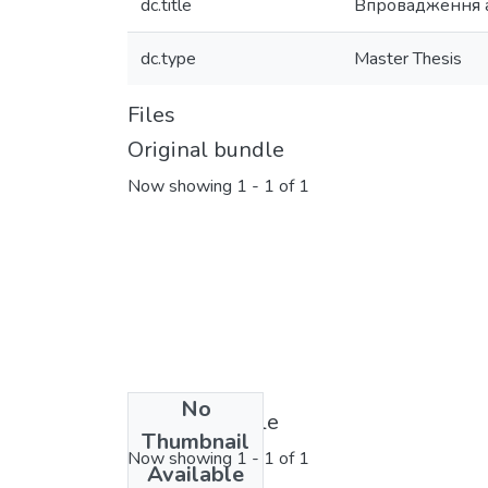
dc.title
Впровадження а
dc.type
Master Thesis
Files
Original bundle
Now showing
1 - 1 of 1
No
License bundle
Thumbnail
Now showing
1 - 1 of 1
Available