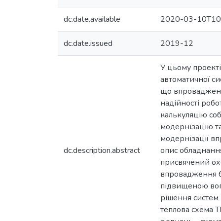
dc.date.available
2020-03-10T10
dc.date.issued
2019-12
У цьому проект
автоматичної си
що впровадженн
надійності робо
калькуляцію соб
модернізацію т
модернізації в
dc.description.abstract
опис обладнання
присвячений охо
впровадження бе
підвищеною вог
рішення систем 
теплова схема Т