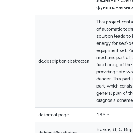
з’єднань - схем
функціональні з
This project cont
of automatic tech
solution leads to 
energy for self-de
equipment set. An
mechanic part of t
dc.description.abstracten
functioning of the
providing safe wor
danger. This part 
part, which consis
general plan of t
diagnosis scheme 
dc.format.page
135 с.
Боков, Д. С. Вп