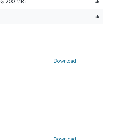
оку 200 МВт
uk
uk
Download
Download