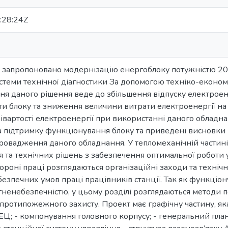
:28:24Z
і запропоновано модернізацію енергоблоку потужністю 
стеми технічної діагностики За допомогою техніко-економ
я даного рішення веде до збільшення відпуску електроене
ти блоку та зниження величини витрати електроенергії на в
івартості електроенергії при використанні даного обладна
а підтримку функціонування блоку та приведені висновки 
провадження даного обладнання. У тепломеханічній части
 та технічних рішень з забезпечення оптимальної роботи у
роні праці розглядаються організаційні заходи та технічн
зпечних умов праці працівників станції. Так як функціон
ненебезпечністю, у цьому розділі розглядаються методи 
протипожежного захисту. Проект має графічну частину, яка
ЕЦ; - компонування головного корпусу; - генеральний пла