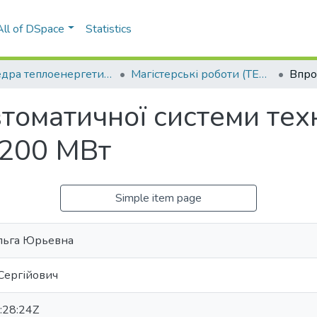
All of DSpace
Statistics
Кафедра теплоенергетичних установок теплових і атомних електростанцій (ТЕУТ і АЕС)
Магістерські роботи (ТЕУТ і АЕС)
оматичної системи техн
 200 МВт
Simple item page
льга Юрьевна
Сергійович
:28:24Z