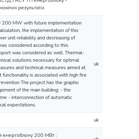
 АСТД і АСУ ТП енергоблоку -
номічні результати.
ity 200 MW with future implementation
lculation, the implementation of this
er unit reliability and decreasing of
 was considered according to this
upport was considered as well. Thermal-
hnical solutions necessary for optimal
uk
 measures and technical measures aimed at
functionality is associated with high fire
prevention The project has the graphic
gement of the main building; - the
eme - interconnection of automatic
cal expectations.
uk
я енергоблоку 200 МВт :