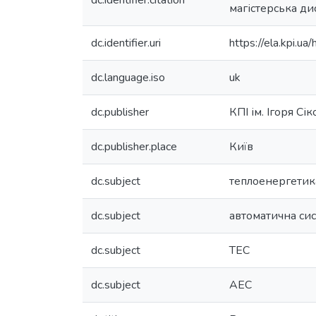
dc.identifier.citation
магістерська дис
dc.identifier.uri
https://ela.kpi.
dc.language.iso
uk
dc.publisher
КПІ ім. Ігоря Сі
dc.publisher.place
Київ
dc.subject
теплоенергетик
dc.subject
автоматична сис
dc.subject
ТЕС
dc.subject
АЕС