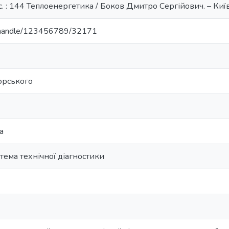
. : 144 Теплоенергетика / Боков Дмитро Сергійович. – Київ,
ua/handle/123456789/32171
корського
а
тема технічної діагностики