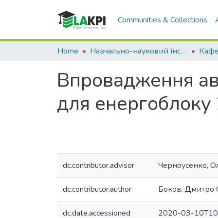
Communities & Collections
Home
Навчально-науковий інститут атомної та теплової енергетики (НН ІАТЕ)
Впровадження авт
для енергоблоку
dc.contributor.advisor
Черноусенко, О
dc.contributor.author
Боков, Дмитро 
dc.date.accessioned
2020-03-10T10