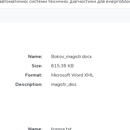
втоматичної системи технічної діагностики для енергобл
Name:
Bokov_magistr.docx
Size:
815.38 KB
Format:
Microsoft Word XML
Description:
magistr_diss
Name:
license.txt