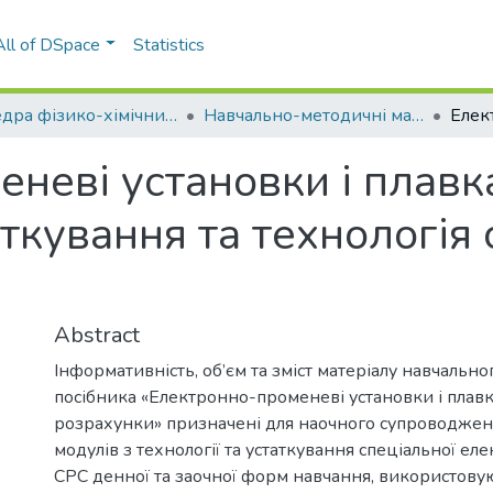
All of DSpace
Statistics
Кафедра фізико-хімічних основ технології металів (ФХОТМ ІФФ)
Навчально-методичні матеріали (ФХОТМ)
неві установки і плавка
ткування та технологія 
Abstract
Інформативність, об’єм та зміст матеріалу навчально
посібника «Електронно-променеві установки і плавка
розрахунки» призначені для наочного супроводже
модулів з технології та устаткування спеціальної еле
СРС денної та заочної форм навчання, використову