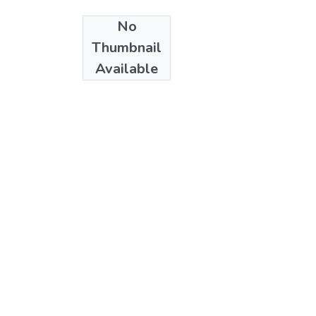
No
Date
Thumbnail
2011
Available