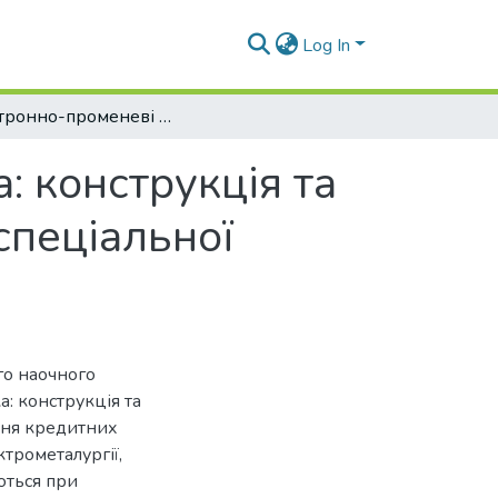
Log In
Електронно-променеві установки і плавка: конструкція та розрахунки. [Устаткування та технологія спеціальної металургії]
: конструкція та
спеціальної
го наочного
: конструкція та
ння кредитних
ктрометалургії,
ються при