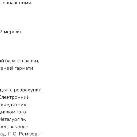
за означеними
ій мережі
й баланс плавки
,
еневі гармати
ція та розрахунки.
 [Електронний
я кредитних
 дипломного
еталургія»,
пеціальності
. Г. О. Ремізов. –