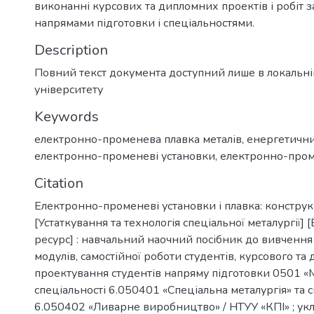
виконанні курсових та дипломних проектів і робіт 
напрямами підготовки і спеціальностями.
Description
Повний текст документа доступний лише в локальн
університету
Keywords
електронно-променева плавка металів
,
енергетични
електронно-променеві установки
,
електронно-пром
Citation
Електронно-променеві установки і плавка: конструк
[Устаткування та технологія спеціальної металургії]
ресурс] : навчальний наочний посібник до вивченн
модулів, самостійної роботи студентів, курсового та
проектування студентів напряму підготовки 0501 «М
спеціальності 6.050401 «Спеціальна металургія» та с
6.050402 «Ливарне виробництво» / НТУУ «КПІ» ; уклад