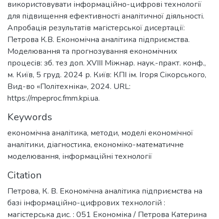
використовувати інформаційно-цифрові технології
для підвищення ефективності аналітичної діяльності.
Апробація результатів магістерської дисертації:
Петрова К.В. Економічна аналітика підприємства.
Моделювання та прогнозування економічних
процесів: зб. тез доп. XVІII Міжнар. наук.-практ. конф.,
м. Київ, 5 груд. 2024 р. Київ: КПІ ім. Ігоря Сікорського,
Вид-во «Політехніка», 2024. URL:
https://mpeproc.fmm.kpi.ua.
Keywords
економічна аналітика
,
методи
,
моделі економічної
аналітики
,
діагностика
,
економіко-математичне
моделювання
,
інформаційні технології
Citation
Петрова, К. В. Економічна аналітика підприємства на
базі інформаційно-цифрових технологій :
магістерська дис. : 051 Економіка / Петрова Катерина