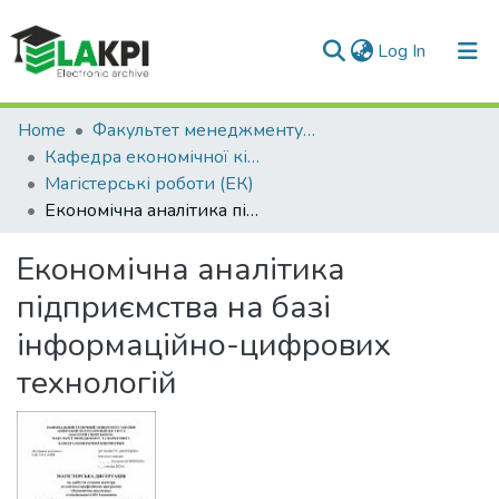
(current)
Log In
Communities & Collections
Home
Факультет менеджменту та маркетингу (ФММ)
Кафедра економічної кібернетики (ЕК)
All of DSpace
Магістерські роботи (ЕК)
Економічна аналітика підприємства на базі інформаційно-цифрових технологій
Statistics
Економічна аналітика
підприємства на базі
інформаційно-цифрових
технологій