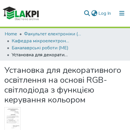
(current)
Log In
Communities & Collections
Home
Факультет електроніки (ФЕЛ)
Кафедра мікроелектроніки (МЕ)
All of DSpace
Бакалаврські роботи (МЕ)
Установка для декоративного освітлення на основі RGB-світлодіода з функцією керування кольором
Statistics
Установка для декоративного
освітлення на основі RGB-
світлодіода з функцією
керування кольором