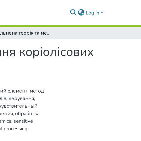
Log In
Узагальнена теорія та методи проектування коріолісових вібраційних гіроскопів
ня коріолісових
вий елемент
,
метод
лів
,
керування
,
чувствительный
рения
,
обработка
amics
,
sensitive
al processing
,