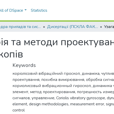
All of DSpace
Statistics
Кафедра приладів та систем керування літальними апаратами
Дисертації (ПСКЛА ФАКС)
ія та методи проектуван
копів
Keywords
коріолісовий вібраційний гіроскоп
,
динаміка
,
чутли
проектування
,
похибка вимірювання
,
обробка сигна
кориолисовый вибрационный гироскоп
,
динамика 
элемент
,
метод проектирования
,
погрешность изме
сигналов
,
управление
,
Coriolis vibratory gyroscope
,
dyn
element
,
design methodologies
,
measurement error
,
sign
control