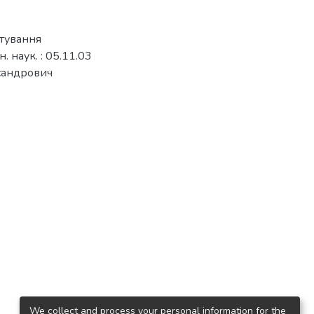
ктування
н. наук. : 05.11.03
ксандрович
We collect and process your personal information for the