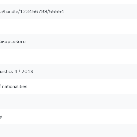
pi.ua/handle/123456789/55554
 Сікорського
istics 4 / 2019
 nationalities
ty