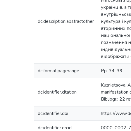
На основі зіб
українців, а 
внутрішньомо
dc.description.abstractother
культура і ку
вторинних поз
національної 
позначення н
індивідуальн
відображати 
dc.format.pagerange
Pp. 34-39
Kuznietsova, A.
dc.identifier.citation
manifestation 
Bibliogr.: 22 ref
dc.identifier.doi
https://www.
dc.identifier.orcid
0000-0002-