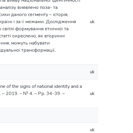
ктів вияву національної ідентичності
аналізу виявлено поза- та
ки даного сегменту – історія,
раїні і за її межами. Дослідження
uk
 світлі формування етнічної та
статті окреслено, як вторинні
ння, можуть набувати
ідуальної трансформації,
uk
e of the signs of national identity and a
s. – 2019. – № 4. – Pр. 34-39. –
uk
uk