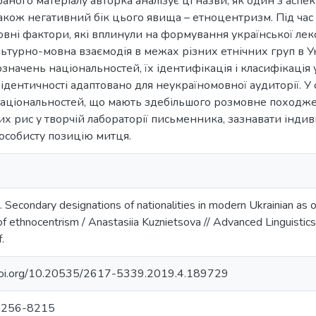
раного матеріалу авторка аналізує ці назви, як один з аспе
також негативний бік цього явища – етноцентризм. Під час 
вні фактори, які вплинули на формування української лекси
льтурно-мовна взаємодія в межах різних етнічних груп в Ук
начень національностей, їх ідентифікація і класифікація у
ідентичності адаптовано для неукраїномовної аудиторії. У 
аціональностей, що мають здебільшого розмовне походже
их рис у творчій лабораторії письменника, зазнавати індив
особисту позицію митця.
 Secondary designations of nationalities in modern Ukrainian as on
of ethnocentrism / Anastasiia Kuznietsova // Advanced Linguistic
.
doi.org/10.20535/2617-5339.2019.4.189729
7256-8215