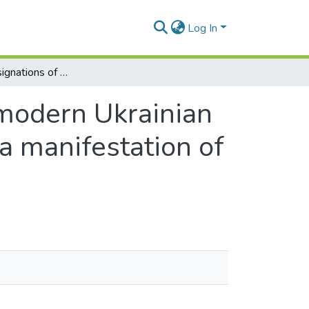
Log In
Secondary designations of nationalities in modern Ukrainian as one of the signs of national identity and a manifestation of ethnocentrism
 modern Ukrainian
 a manifestation of