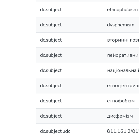
dc.subject
ethnophobism
dc.subject
dysphemism
dc.subject
вторинні поз
dc.subject
пейоративни
dc.subject
національна 
dc.subject
етноцентриз
dc.subject
етнофобізм
dc.subject
дисфемізм
dc.subject.udc
811.161.2/81