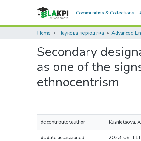
Communities & Collections
Home
Наукова періодика
Advanced Lin
Secondary designa
as one of the sign
ethnocentrism
dc.contributor.author
Kuznietsova, A
dc.date.accessioned
2023-05-11T