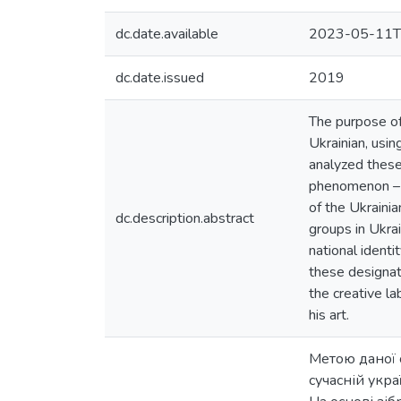
dc.date.available
2023-05-11T
dc.date.issued
2019
The purpose of 
Ukrainian, usin
analyzed these 
phenomenon – et
of the Ukrainia
dc.description.abstract
groups in Ukrai
national ident
these designati
the creative la
his art.
Метою даної 
сучасній укра