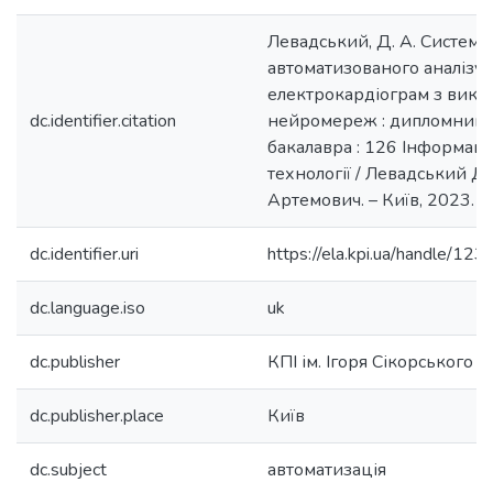
Левадський, Д. А. Система
автоматизованого аналізу
електрокардіограм з вико
dc.identifier.citation
нейромереж : дипломний пр
бакалавра : 126 Інформаці
технології / Левадський Д
Артемович. – Київ, 2023. – 
dc.identifier.uri
https://ela.kpi.ua/handle/
dc.language.iso
uk
dc.publisher
КПІ ім. Ігоря Сікорського
dc.publisher.place
Київ
dc.subject
автоматизація