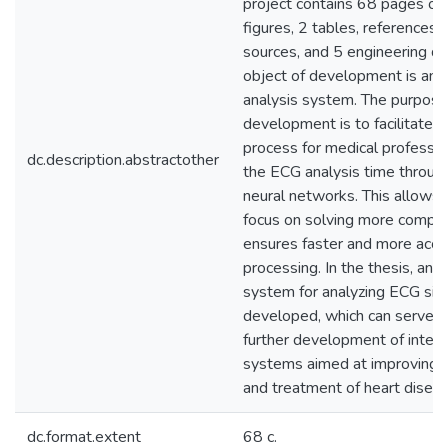
project contains 68 pages of 
figures, 2 tables, references t
sources, and 5 engineering d
object of development is an
analysis system. The purpose
development is to facilitate t
process for medical professi
dc.description.abstractother
the ECG analysis time throug
neural networks. This allows s
focus on solving more comple
ensures faster and more acc
processing. In the thesis, an
system for analyzing ECG sig
developed, which can serve as
further development of intell
systems aimed at improving t
and treatment of heart diseas
dc.format.extent
68 с.