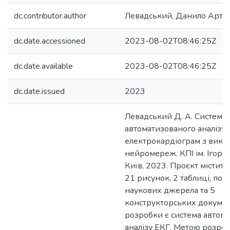
dc.contributor.author
Левадський, Данило Арте
dc.date.accessioned
2023-08-02T08:46:25Z
dc.date.available
2023-08-02T08:46:25Z
dc.date.issued
2023
Левадський Д. А. Система
автоматизованого аналізу
електрокардіограм з вико
нейромереж. КПІ ім. Ігоря 
Київ, 2023. Проєкт містить 
21 рисунок, 2 таблиці, пос
наукових джерела та 5
конструкторських докумен
розробки є система автом
аналізу ЕКГ. Метою розроб