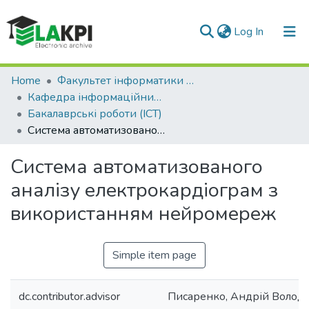
(current)
Log In
Communities & Collections
Home
Факультет інформатики та обчислювальної техніки (ФІОТ)
Кафедра інформаційних систем та технологій (ІСТ)
All of DSpace
Бакалаврські роботи (ІСТ)
Система автоматизованого аналізу електрокардіограм з використанням нейромереж
Statistics
Система автоматизованого
аналізу електрокардіограм з
використанням нейромереж
Simple item page
dc.contributor.advisor
Писаренко, Андрій Волод