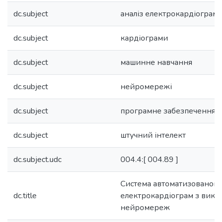
dc.subject
аналіз електрокардіограм
dc.subject
кардіограми
dc.subject
машинне навчання
dc.subject
нейромережі
dc.subject
програмне забезпечення
dc.subject
штучний інтелект
dc.subject.udc
004.4:[ 004.89 ]
Система автоматизованого 
dc.title
електрокардіограм з вико
нейромереж