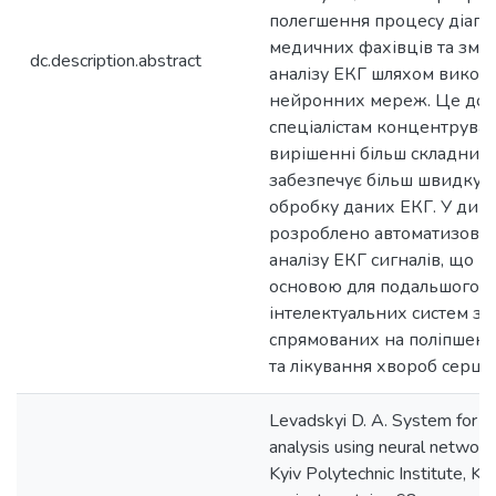
полегшення процесу діагн
медичних фахівців та зме
dc.description.abstract
аналізу ЕКГ шляхом викор
нейронних мереж. Це доз
спеціалістам концентруват
вирішенні більш складних 
забезпечує більш швидку й
обробку даних ЕКГ. У дипл
розроблено автоматизован
аналізу ЕКГ сигналів, що м
основою для подальшого р
інтелектуальних систем зд
спрямованих на поліпшенн
та лікування хвороб серця.
Levadskyi D. A. System for 
analysis using neural network
Kyiv Polytechnic Institute, Ky