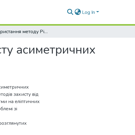
Log In
Використання методу Рістретто для захисту асиметричних алгоритмів від атак малого кофактору
сту асиметричних
асиметричних
тодiв захисту вiд
тми на елiптичних
блемi зi
розглянутих