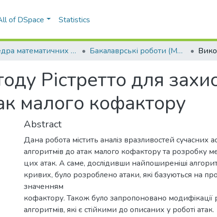
All of DSpace
Statistics
Кафедра математичних методів захисту інформації (ММЗІ)
Бакалаврські роботи (ММЗІ)
оду Рістретто для захи
так малого кофактору
Abstract
Дана робота мiстить аналiз вразливостей сучасних 
алгоритмiв до атак малого кофактору та розробку ме
цих атак. А саме, дослiдивши найпоширенiшi алгори
кривих, було розроблено атаки, якi базуються на про
значенням
кофактору. Також було запропоновано модифiкацiї 
алгоритмiв, якi є стiйкими до описаних у роботi атак.