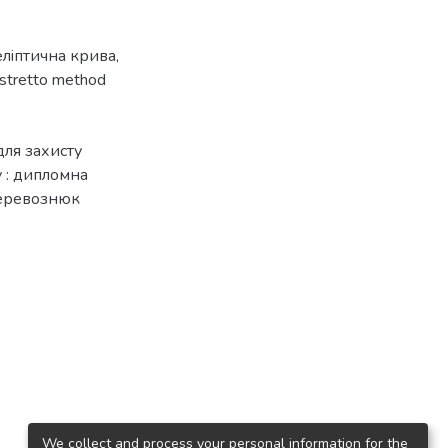
елiптична крива
,
istretto method
для захисту
 : дипломна
 Перевознюк
We collect and process your personal information for the