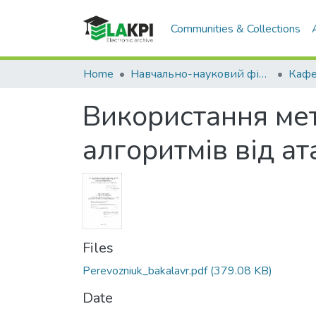
Communities & Collections
Home
Навчально-науковий фізико-технічний інститут (НН ФТІ)
Використання мет
алгоритмів від а
Files
Perevozniuk_bakalavr.pdf
(379.08 KB)
Date