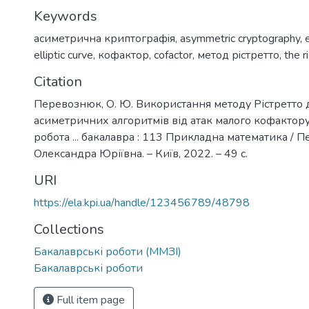
Keywords
асиметрична криптографiя
,
asymmetric cryptography
,
elliptic curve
,
кофактор
,
cofactor
,
метод рiстретто
,
the r
Citation
Перевознюк, О. Ю. Використання методу Рістретто 
асиметричних алгоритмів від атак малого кофактору
робота ... бакалавра : 113 Прикладна математика /
Олександра Юріївна. – Київ, 2022. – 49 с.
URI
https://ela.kpi.ua/handle/123456789/48798
Collections
Бакалаврські роботи (ММЗІ)
Бакалаврські роботи
Full item page