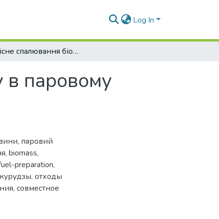
Log In
Сумісне спалювання біомаси та антрациту в паровому котлі блоку 300 МВт
у в паровому
евини
,
паровий
ня
,
biomass
,
uel-preparation
,
ккурудзы
,
отходы
ения
,
совместное