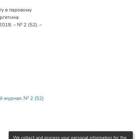
иту в паровому
ергетика:
2018. – № 2 (52). –
ий журнал, № 2 (52)
We collect and process your personal information for the