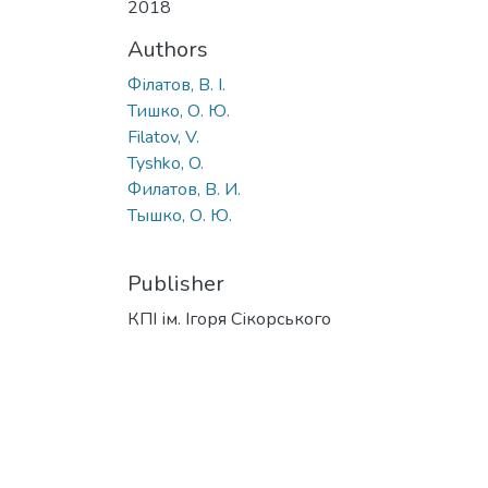
2018
Authors
Філатов, В. І.
Тишко, О. Ю.
Filatov, V.
Tyshko, O.
Филатов, В. И.
Тышко, О. Ю.
Publisher
КПІ ім. Ігоря Сікорського