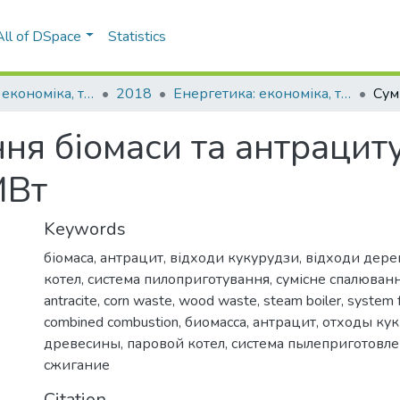
All of DSpace
Statistics
Енергетика: економіка, технології, екологія
2018
Енергетика: економіка, технології, екологія: науковий журнал, № 2 (52)
ня біомаси та антрацит
МВт
Keywords
біомаса
,
антрацит
,
відходи кукурудзи
,
відходи дер
котел
,
система пилоприготування
,
сумісне спалюван
antracite
,
corn waste
,
wood waste
,
steam boiler
,
system f
combined combustion
,
биомасса
,
антрацит
,
отходы ку
древесины
,
паровой котел
,
система пылеприготовл
сжигание
Citation