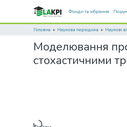
Фонди та зібрання
Пошук
Головна
Наукова періодика
Наукові ві
Моделювання про
стохастичними т
Вантажиться...