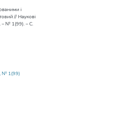
ованими і
товий // Наукові
– № 1(99). – С.
, № 1(99)