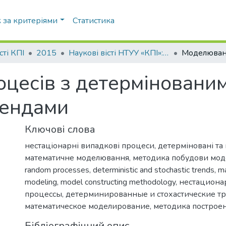
 за критеріями
Статистика
сті КПІ
2015
Наукові вісті НТУУ «КПІ»: науково-технічний журнал, № 1(99)
цесів з детермінованим
рендами
Ключові слова
нестаціонарні випадкові процеси
,
детерміновані та
математичне моделювання
,
методика побудови мод
random processes
,
deterministic and stochastic trends
,
ma
modeling
,
model constructing methodology
,
нестациона
процессы
,
детерминированные и стохастические т
математическое моделирование
,
методика построе
Бібліографічний опис