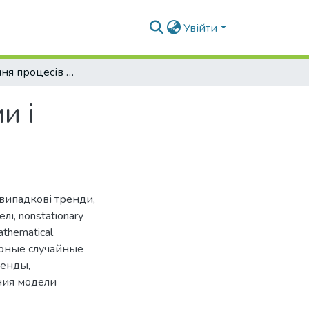
Увійти
Моделювання процесів з детермінованими і стохастичними трендами
и і
 випадкові тренди
,
елі
,
nonstationary
thematical
рные случайные
ренды
,
ния модели