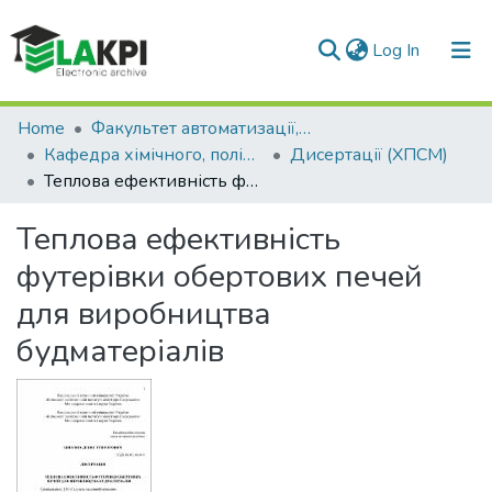
(current)
Log In
Statistics
Home
Факультет автоматизації, промислової інженерії та екології (ФАПІЕ)
Кафедра хімічного, полімерного та силікатного машинобудування (ХПСМ)
Дисертації (ХПСМ)
Теплова ефективність футерівки обертових печей для виробництва будматеріалів
Теплова ефективність
футерівки обертових печей
для виробництва
будматеріалів