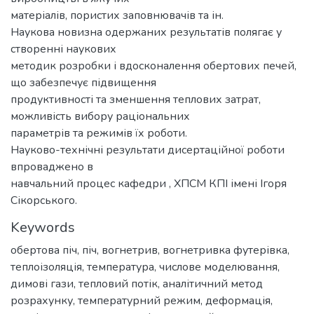
матеріалів, пористих заповнювачів та ін.
Наукова новизна одержаних результатів полягає у
створенні наукових
методик розробки і вдосконалення обертових печей,
що забезпечує підвищення
продуктивності та зменшення теплових затрат,
можливість вибору раціональних
параметрів та режимів їх роботи.
Науково-технічні результати дисертаційної роботи
впроваджено в
навчальний процес кафедри , ХПСМ КПІ імені Ігоря
Сікорського.
Keywords
обертова піч
,
піч
,
вогнетрив
,
вогнетривка футерівка
,
теплоізоляція
,
температура
,
числове моделювання
,
димові гази
,
тепловий потік
,
аналітичний метод
розрахунку
,
температурний режим
,
деформація
,