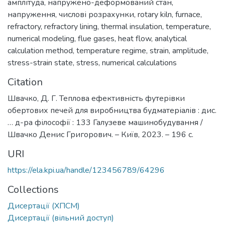
амплітуда
,
напружено-деформований стан
,
напруження
,
числові розрахунки
,
rotary kiln
,
furnace
,
refractory
,
refractory lining
,
thermal insulation
,
temperature
,
numerical modeling
,
flue gases
,
heat flow
,
analytical
calculation method
,
temperature regime
,
strain
,
amplitude
,
stress-strain state
,
stress
,
numerical calculations
Citation
Швачко, Д. Г. Теплова ефективність футерівки
обертових печей для виробництва будматеріалів : дис.
… д-ра філософії : 133 Галузеве машинобудування /
Швачко Денис Григорович. – Київ, 2023. – 196 с.
URI
https://ela.kpi.ua/handle/123456789/64296
Collections
Дисертації (ХПСМ)
Дисертації (вільний доступ)