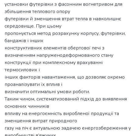
установки футерівки з фасонним вогнетривом для
збільшення теплового опору
футерівки й зменшення втрат тепла в навколишнє
середовище. При цьому
пропонується метод розрахунку корпусу, футерівки,
бандажів і інших
конструктивних елементів обертової печі з
визначенням напруженодеформованого стану
конструкції при комплексному врахуванні
термосилових і
інших факторів навантаження, що дозволяє окремо
проаналізувати їх вплив і
визначити оптимальні умови роботи.
Таким чином, систематизований підхід до виявлення
основних чинників
впливу на енергоємність виробленої продукції та
зменшення витрат природного
газу на піч є актуальною задачею енергозбереження у
виробництві в’яжучих