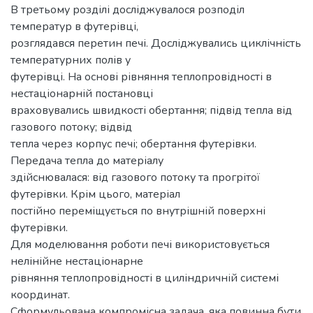
В третьому розділі досліджувалося розподіл
температур в футерівці,
розглядався перетин печі. Досліджувались циклічність
температурних полів у
футерівці. На основі рівняння теплопровідності в
нестаціонарній постановці
враховувались швидкості обертання; підвід тепла від
газового потоку; відвід
тепла через корпус печі; обертання футерівки.
Передача тепла до матеріалу
здійснювалася: від газового потоку та прогрітої
футерівки. Крім цього, матеріал
постійно переміщується по внутрішній поверхні
футерівки.
Для моделювання роботи печі використовується
нелінійне нестаціонарне
рівняння теплопровідності в циліндричній системі
координат.
Сформульована компромісна задача, яка повинна бути