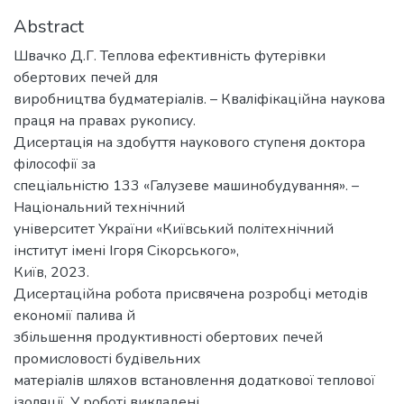
Abstract
Швачко Д.Г. Теплова ефективність футерівки
обертових печей для
виробництва будматеріалів. – Кваліфікаційна наукова
праця на правах рукопису.
Дисертація на здобуття наукового ступеня доктора
філософії за
спеціальністю 133 «Галузеве машинобудування». –
Національний технічний
університет України «Київський політехнічний
інститут імені Ігоря Сікорського»,
Київ, 2023.
Дисертаційна робота присвячена розробці методів
економії палива й
збільшення продуктивності обертових печей
промисловості будівельних
матеріалів шляхов встановлення додаткової теплової
ізоляції. У роботі викладені