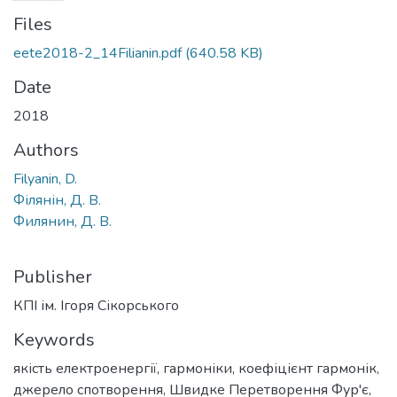
Files
eete2018-2_14Filianin.pdf
(640.58 KB)
Date
2018
Authors
Filyanin, D.
Філянін, Д. В.
Филянин, Д. В.
Publisher
КПІ ім. Ігоря Сікорського
Keywords
якість електроенергії
,
гармоніки
,
коефіцієнт гармонік
,
джерело спотворення
,
Швидке Перетворення Фур'є
,