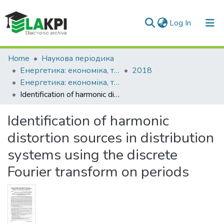
(current)
Log In
Communities & Collections
Home
Наукова періодика
Енергетика: економіка, технології, екологія
2018
All of DSpace
Енергетика: економіка, технології, екологія: науковий журнал, № 2 (52)
Identification of harmonic distortion sources in distribution systems using the discrete Fourier transform on periods
Statistics
Identification of harmonic
distortion sources in distribution
systems using the discrete
Fourier transform on periods