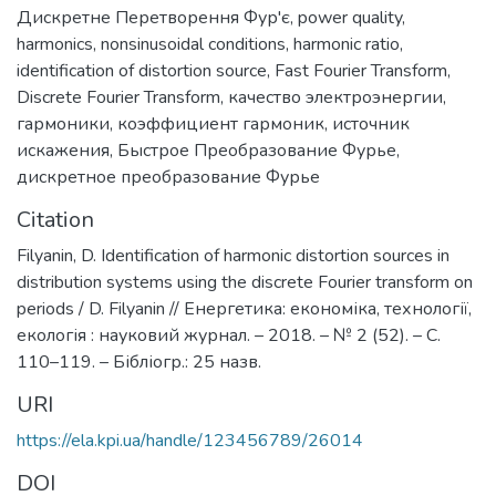
Дискретне Перетворення Фур'є
,
power quality
,
harmonics
,
nonsinusoidal conditions
,
harmonic ratio
,
identification of distortion source
,
Fast Fourier Transform
,
Discrete Fourier Transform
,
качество электроэнергии
,
гармоники
,
коэффициент гармоник
,
источник
искажения
,
Быстрое Преобразование Фурье
,
дискретное преобразование Фурье
Citation
Filyanin, D. Identification of harmonic distortion sources in
distribution systems using the discrete Fourier transform on
periods / D. Filyanin // Енергетика: економіка, технології,
екологія : науковий журнал. – 2018. – № 2 (52). – С.
110–119. – Бібліогр.: 25 назв.
URI
https://ela.kpi.ua/handle/123456789/26014
DOI