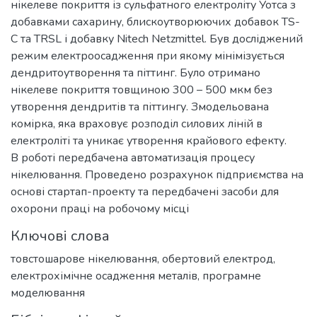
нікелеве покриття із сульфатного електроліту Уотса з
добавками сахарину, блискоутворюючих добавок TS-
C та TRSL і добавку Nitech Netzmittel. Був досліджений
режим електроосадження при якому мінімізується
дендритоутворення та піттинг. Було отримано
нікелеве покриття товщиною 300 – 500 мкм без
утворення дендритів та піттингу. Змодельована
комірка, яка враховує розподіл силових ліній в
електроліті та уникає утворення крайового ефекту.
В роботі передбачена автоматизація процесу
нікелювання. Проведено розрахунок підприємства на
основі стартап-проекту та передбачені засоби для
охорони праці на робочому місці
Ключові слова
товстошарове нікелювання
,
обертовий електрод
,
електрохімічне осадження металів
,
програмне
моделювання