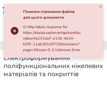
×
Увійти
Помилка отримання файлів
для цього документа
Фонди та зібрання
0 Http failure response for
Головна
Хіміко-технологічний факультет (ХТФ)
https://ela.kpi.ua/server/api/core/bu
Кафедра технології електрохімічних виробництв (ТЕХВ)
Пошук за критеріями
ndles/4a151da7-e13b-4b34-
Магістерські роботи (ТЕХВ)
b5f9-11a6c83c5f73/bitstreams?
Електроформування поліфункціональних нікелевих матеріалів та покриттів
Статистика
page=0&size=5: 0 Unknown Error
Електроформування
поліфункціональних нікелевих
матеріалів та покриттів