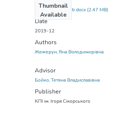
Files
Thumbnail
Zhezherum_magistr.docx
(2.47 MB)
Available
Date
2019-12
Authors
Жежерун, Яна Володимирівна
Advisor
Бойко, Тетяна Владиславівна
Publisher
КПІ ім. Ігоря Сікорського