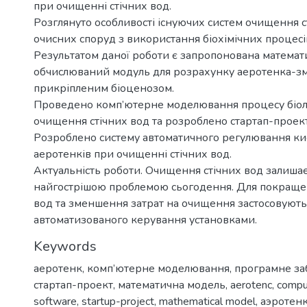
при очищенні стічних вод.
Розглянуто особливості існуючих систем очищення с
очисних споруд з використання біохімічних процесі
Результатом даної роботи є запропонована математ
обчислюваний модуль для розрахунку аеротенка-зм
прикріпленим біоценозом.
Проведено комп’ютерне моделювання процесу біол
очищення стічних вод та розроблено стартап-проект
Розроблено систему автоматичного регулювання 
аеротенків при очищенні стічних вод.
Актуальність роботи. Очищення стічних вод залиша
найгострішою проблемою сьогодення. Для покращен
вод та зменшення затрат на очищення застосовують
автоматизованого керування установками.
Keywords
аеротенк
,
комп’ютерне моделювання
,
програмне за
стартап-проект
,
математична модель
,
aerotenc
,
compu
software
,
startup-project
,
mathematical model
,
аэротен