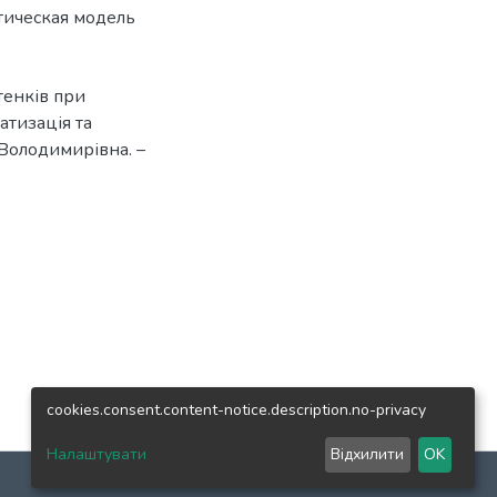
тическая модель
тенків при
атизація та
 Володимирівна. –
cookies.consent.content-notice.description.no-privacy
Налаштувати
Відхилити
OK