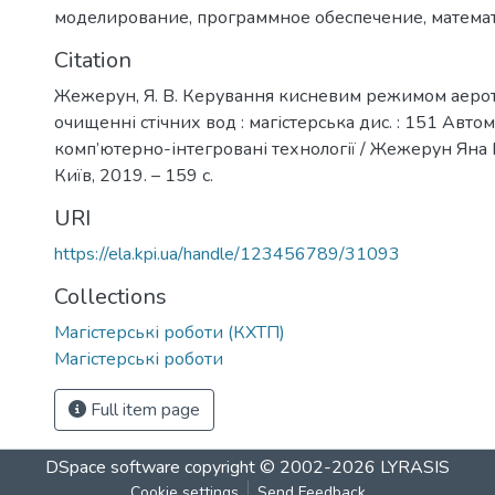
моделирование
,
программное обеспечение
,
матема
Citation
Жежерун, Я. В. Керування кисневим режимом аеро
очищенні стічних вод : магістерська дис. : 151 Автом
комп’ютерно-інтегровані технології / Жежерун Яна
Київ, 2019. – 159 с.
URI
https://ela.kpi.ua/handle/123456789/31093
Collections
Магістерські роботи (КХТП)
Магістерські роботи
Full item page
DSpace software
copyright © 2002-2026
LYRASIS
Cookie settings
Send Feedback