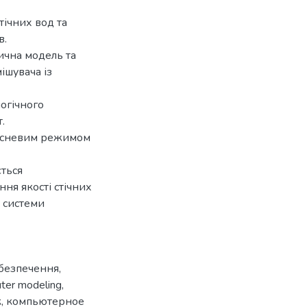
тічних вод та
в.
ична модель та
ішувача із
огічного
.
кисневим режимом
ється
ня якості стічних
 системи
безпечення
,
ter modeling
,
к
,
компьютерное