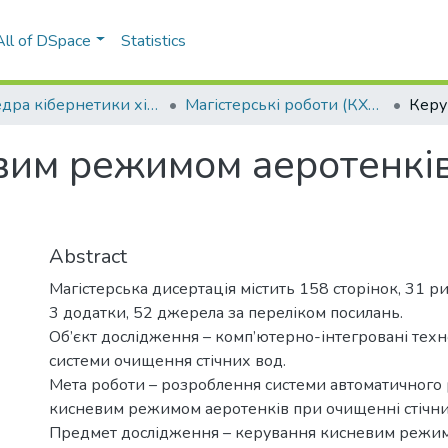
All of DSpace
Statistics
Кафедра кібернетики хіміко-технологічних процесів (КХТП)
Магістерські роботи (КХТП)
вим режимом аеротенкі
Abstract
Магістерська дисертація містить 158 сторінок, 31 ри
3 додатки, 52 джерела за переліком посилань.
Об’єкт дослідження – комп’ютерно-інтегровані техн
системи очищення стічних вод.
Мета роботи – розроблення системи автоматичного
кисневим режимом аеротенків при очищенні стічни
Предмет дослідження – керування кисневим режим