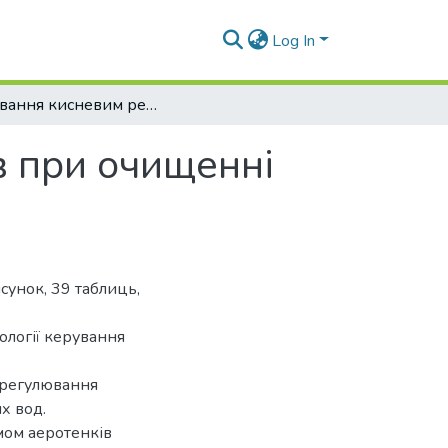
Log In
Керування кисневим режимом аеротенків при очищенні стічних вод
в при очищенні
сунок, 39 таблиць,
ології керування
 регулювання
х вод.
ом аеротенків