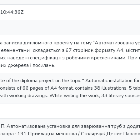
10:44:36Z
 записка дипломного проекту на тему ‘‘Автоматизована ус
лементами’’ складається з 67 сторінок формату А4, містить
яких наведені специфікації з робочими креслениками. При
них джерела і посилань.
te of the diploma project on the topic " Automatic installation f
nsists of 66 pages of A4 format, contains 38 illustrations, 5 tab
 with working drawings. While writing the work, 33 literary sourc
. П. Автоматизована установка для зварювання труб з дод
калавра : 131 Прикладна механіка / Столярчук Денис Павлович