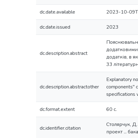
dc.date.available
2023-10-09T
dc.date.issued
2023
Пояснювальна
додатковими е
dc.description.abstract
додатків, в 
33 літератур
Explanatory no
dc.description.abstractother
components" co
specifications
dc.format.extent
60 c.
Столярчук, Д
dc.identifier.citation
проект ... ба