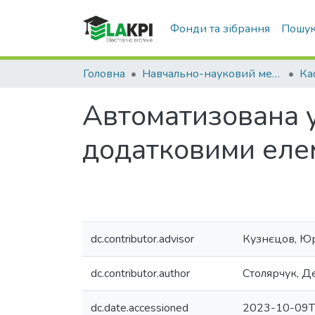
Фонди та зібрання
Пошук
Головна
Навчально-науковий механіко-машинобудівний інститут (НН ММІ)
Автоматизована у
додатковими еле
dc.contributor.advisor
Кузнєцов, Ю
dc.contributor.author
Столярчук, Д
dc.date.accessioned
2023-10-09T