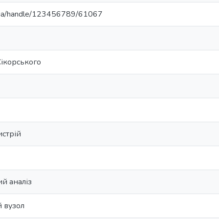
pi.ua/handle/123456789/61067
 Сікорського
истрій
й аналіз
 вузол