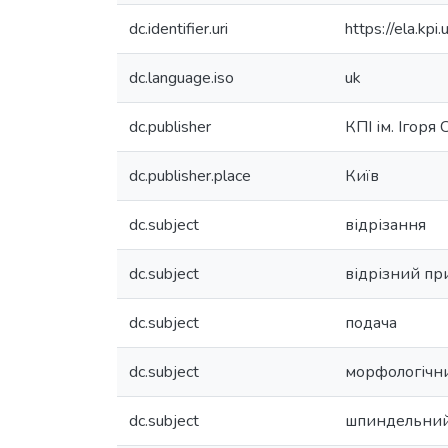
dc.identifier.uri
https://ela.k
dc.language.iso
uk
dc.publisher
КПІ ім. Ігоря
dc.publisher.place
Київ
dc.subject
відрізання
dc.subject
відрізний пр
dc.subject
подача
dc.subject
морфологічни
dc.subject
шпиндельний