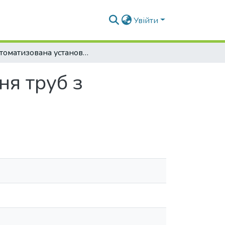
Увійти
Автоматизована установка для зварювання труб з додатковими елементами
ня труб з