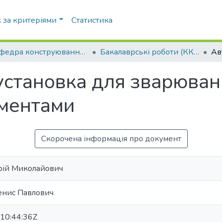
 за критеріями
Статистика
Кафедра конструювання машин (ККМ)
Бакалаврські роботи (ККМ)
становка для зварюван
ментами
Скорочена інформація про документ
рій Миколайович
енис Павлович
10:44:36Z