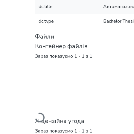
dc.title
Автоматизова
dc.type
Bachelor Thesi
Файли
Контейнер файлів
Зараз показуємо
1 - 1 з 1
Вантажиться...
Ліцензійна угода
Зараз показуємо
1 - 1 з 1