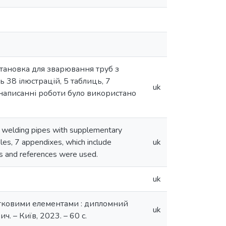
тановка для зварювання труб з
 38 ілюстрацій, 5 таблиць, 7
uk
 написанні роботи було використано
or welding pipes with supplementary
les, 7 appendixes, which include
uk
es and references were used.
uk
атковими елементами : дипломний
uk
. – Київ, 2023. – 60 с.