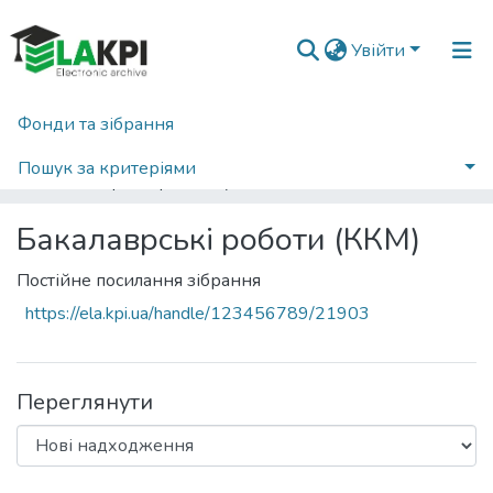
Увійти
Фонди та зібрання
Головна
Навчально-науковий механіко-машинобудівний інститут (НН ММІ)
Кафедра конструювання машин (ККМ)
Пошук за критеріями
Бакалаврські роботи (ККМ)
Бакалаврські роботи (ККМ)
Постійне посилання зібрання
https://ela.kpi.ua/handle/123456789/21903
Переглянути