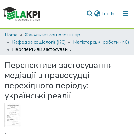
(current)
Log In
Communities & Collections
Home
Факультет соціології і права (ФСП)
Кафедра соціології (КС)
Магістерські роботи (КС)
All of DSpace
Перспективи застосування медіації в правосудді перехідного періоду: українські реалії
Statistics
Перспективи застосування
медіації в правосудді
перехідного періоду:
українські реалії