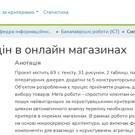
 за критеріями
Статистика
Кафедра інформаційних систем та технологій (ІСТ)
Бакалаврські роботи (ІСТ)
цін в онлайн магазинах
Анотація
Проєкт містить 69 с. тексту, 31 рисунок, 2 таблиці, 
літературних джерел, додатки та 5 конструкторськи
Об’єктом розроблення є процес прийняття рішень 
вибору товарів. Мета роботи – спростити клієнтам о
пошук найвигідніших за користувацькими критерія
шляхом автоматичного аналізу переліку необхідних т
критеріїв в окремих магазинах. В рамках роботи р
на основі мікросервісної архітектури, що включає 
компоненти для взаємодії з користувачем, агрегації