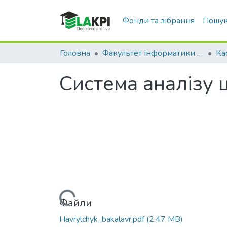
Фонди та зібрання
Пошук
Головна
Факультет інформатики та обчислювальної техніки (ФІОТ)
Система аналізу 
Вантажиться...
Файли
Havrylchyk_bakalavr.pdf
(2.47 MB)