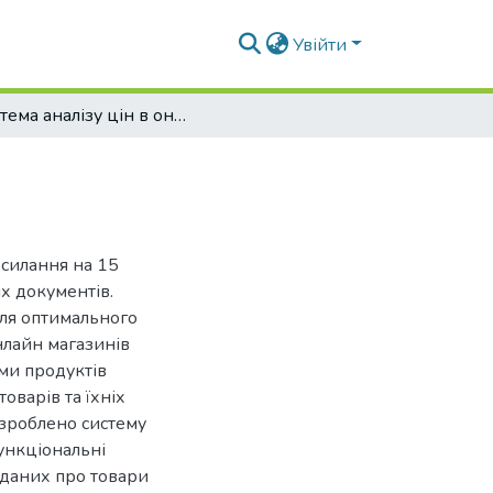
Увійти
Система аналізу цін в онлайн магазинах
посилання на 15
х документів.
для оптимального
нлайн магазинів
ми продуктів
оварів та їхніх
озроблено систему
функціональні
 даних про товари