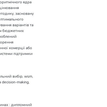
горитмічного ядра
оцінювання
тодику, засновану
 оптимального
вання варіантів та
ям бюджетних
зроблений
ворення
нної комерції або
 системи підтримки
альний вибір
,
wsm
,
ia decision-making
,
зинах : дипломний