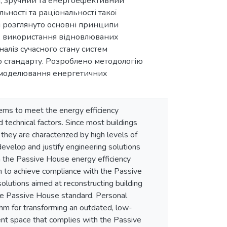
, зручний та енергоефективний
ьності та раціональності такої
ті розглянуто основні принципи
ї, використання відновлюваних
наліз сучасного стану систем
о стандарту. Розроблено методологію
о моделювання енергетичних
tems to meet the energy efficiency
 technical factors. Since most buildings
hey are characterized by high levels of
 develop and justify engineering solutions
h the Passive House energy efficiency
n to achieve compliance with the Passive
olutions aimed at reconstructing building
he Passive House standard. Personal
ithm for transforming an outdated, low-
ient space that complies with the Passive