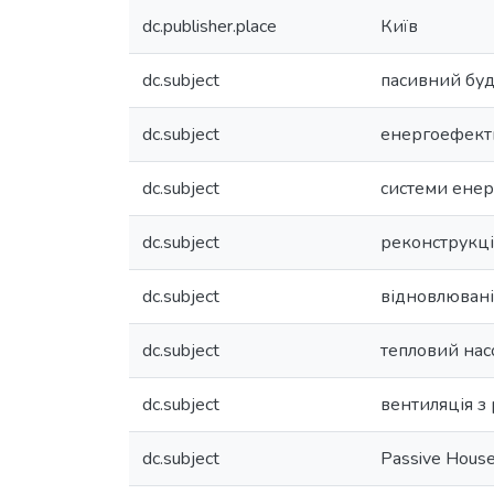
dc.publisher.place
Київ
dc.subject
пасивний бу
dc.subject
енергоефект
dc.subject
системи енер
dc.subject
реконструкці
dc.subject
відновлювані
dc.subject
тепловий нас
dc.subject
вентиляція з
dc.subject
Passive Hous