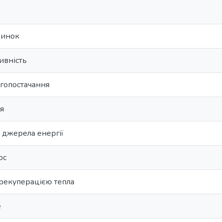
динок
ивність
гопостачання
я
 джерела енергії
ос
 рекуперацією тепла
e