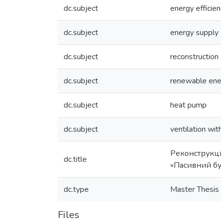
dc.subject
energy efficie
dc.subject
energy supply
dc.subject
reconstruction
dc.subject
renewable ene
dc.subject
heat pump
dc.subject
ventilation wit
Реконструкці
dc.title
«Пасивний б
dc.type
Master Thesis
Files