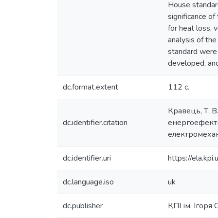
House standard,
significance o
for heat loss, 
analysis of th
standard were 
developed, an
dc.format.extent
112 с.
Кравець, Т. 
dc.identifier.citation
енергоефекти
електромехані
dc.identifier.uri
https://ela.k
dc.language.iso
uk
dc.publisher
КПІ ім. Ігоря