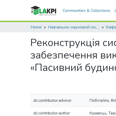
Communities & Collections
Home
Навчально-науковий інститут енергозбереження та енергоменеджменту (НН ІЕЕ)
Реконструкція си
забезпечення ви
«Пасивний будин
dc.contributor.advisor
Побігайло, Ві
dc.contributor.author
Кравець, Тар