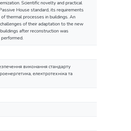
nization. Scientific novelty and practical
e Passive House standard, its requirements
 of thermal processes in buildings. An
challenges of their adaptation to the new
buildings after reconstruction was
 performed.
безпечення виконання стандарту
троенергетика, електротехніка та