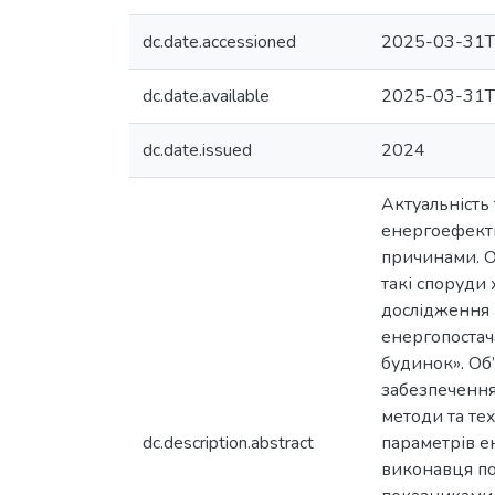
dc.date.accessioned
2025-03-31T
dc.date.available
2025-03-31T
dc.date.issued
2024
Актуальність
енергоефекти
причинами. О
такі споруди
дослідження 
енергопостач
будинок». Об
забезпечення
методи та те
dc.description.abstract
параметрів е
виконавця пол