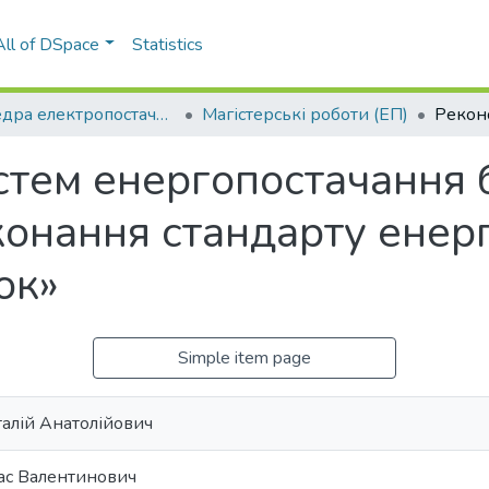
All of DSpace
Statistics
Кафедра електропостачання (ЕП)
Магістерські роботи (ЕП)
стем енергопостачання 
конання стандарту енер
ок»
Simple item page
талій Анатолійович
ас Валентинович