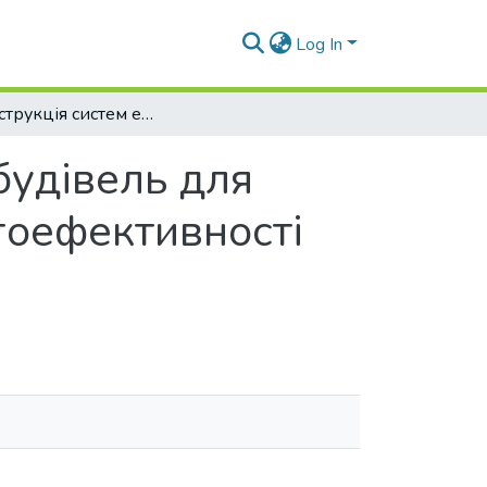
Log In
Реконструкція систем енергопостачання будівель для забезпечення виконання стандарту енергоефективності «Пасивний будинок»
будівель для
гоефективності