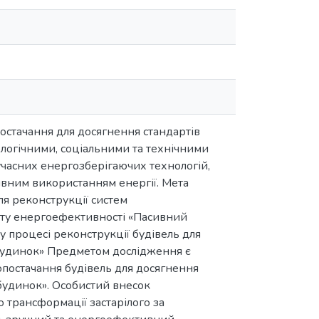
постачання для досягнення стандартів
логічними, соціальними та технічними
учасних енергозберігаючих технологій,
ивним використанням енергії. Мета
ля реконструкції систем
рту енергоефективності «Пасивний
 процесі реконструкції будівель для
 будинок» Предметом дослідження є
опостачання будівель для досягнення
будинок». Особистий внесок
о трансформації застарілого за