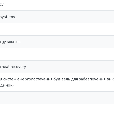
ncy
 systems
rgy sources
h heat recovery
я систем енергопостачання будівель для забезпечення ви
удинок»