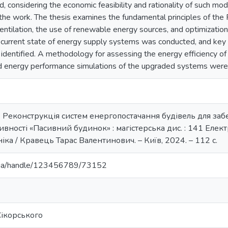
 considering the economic feasibility and rationality of such moder
f the work. The thesis examines the fundamental principles of th
ventilation, the use of renewable energy sources, and optimization
e current state of energy supply systems was conducted, and key 
identified. A methodology for assessing the energy efficiency of 
d energy performance simulations of the upgraded systems were
В. Реконструкція систем енергопостачання будівель для за
вності «Пасивний будинок» : магістерська дис. : 141 Елек
ка / Кравець Тарас Валентинович. – Київ, 2024. – 112 с.
pi.ua/handle/123456789/73152
 Сікорського