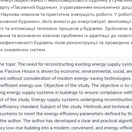
енергоефективності малоповерхового будинку у сучасний
арту «Пасивний будинок», з урахуванням економічної доціл
. Наукова новизна та практична значущість роботи. У робо
асивний будинок», його вимоги до енерговтрат, вентиляці
ї та оптимізації теплових процесів у будівлях. Здійснено а
ання та визначено ключові проблеми їх адаптації до новог
оефективності будівель після реконструкції та проведен
к оновлених систем.
he topic. The need for reconstructing existing energy supply sys
e Passive House is driven by economic, environmental, social, and
ed without consideration of modern energy-saving technologies, t
nefficient energy use. Objective of the study. The objective is to
ting energy supply systems in buildings to ensure compliance wit
ct of the study. Energy supply systems undergoing reconstructio
fficiency standard. Subject of the study. Methods and technical s
systems to meet the energy efficiency parameters defined by t
 the author. The author has developed a clear and practical algor
ncy low-rise building into a modern, convenient, and energy-effic