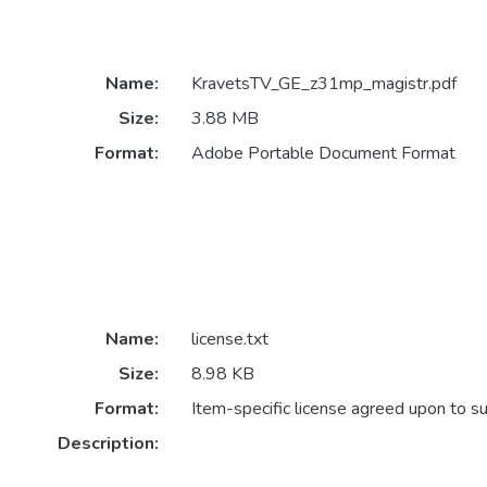
Name:
KravetsTV_GE_z31mp_magistr.pdf
Size:
3.88 MB
Format:
Adobe Portable Document Format
Name:
license.txt
Size:
8.98 KB
Format:
Item-specific license agreed upon to s
Description: