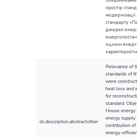
показниками 
простір станд
модернізації
стандарту «П
джерел енергі
енергопостач
оцінки енерг
характеристи
Relevance of t
standards of th
were construct
heat loss and i
for reconstruc
standard. Obje
House energy e
energy supply 
dc.description.abstractother
contribution of
energy-efficie