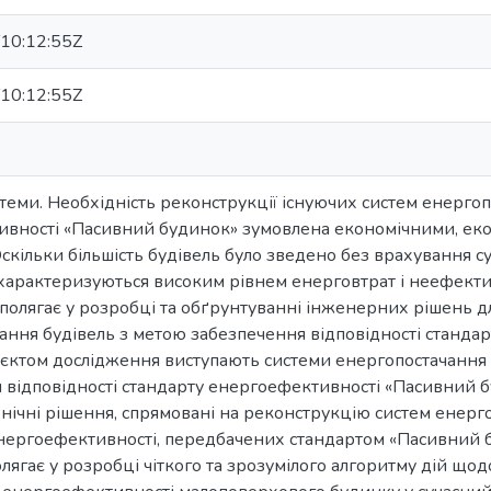
10:12:55Z
10:12:55Z
 теми. Необхідність реконструкції існуючих систем енерго
вності «Пасивний будинок» зумовлена економічними, еко
скільки більшість будівель було зведено без врахування с
 характеризуються високим рівнем енерговтрат і неефект
полягає у розробці та обґрунтуванні інженерних рішень д
ання будівель з метою забезпечення відповідності станда
’єктом дослідження виступають системи енергопостачання у
 відповідності стандарту енергоефективності «Пасивний
хнічні рішення, спрямовані на реконструкцію систем енерг
нергоефективності, передбачених стандартом «Пасивний 
ягає у розробці чіткого та зрозумілого алгоритму дій щод