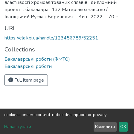
властивості хромоалітованих сплавів : дипломний
проект ... бакалавра : 132 Матеріалознавство /
Іваніцький Руслан Боричович. – Київ, 2022. – 70 с.
URI
https://ela.kpi.ua/handle/123456789/52251
Collections
Бакалаврські роботи (ФМТО)
Бакалаврські роботи
Full item page
cookies.consent.content-notice.description.no-privacy
DSpace software
copyright © 2002-2026
LYRASIS
Налаштувати
Відхилити
OK
Cookie settings
Send Feedback