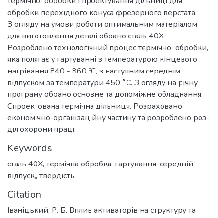
термічної обробки і проектування дільниці для
обробки перехідного конуса фрезерного верстата.
З огляду на умови роботи оптимальним матеріалом
для виготовлення деталі обрано сталь 40Х.
Розроблено технологічний процес термічної обробки,
яка полягає у гартуванні з температурою кінцевого
нагрівання 840 - 860 ºС, з наступним середнім
відпуском за температури 450 ˚С. З огляду на річну
програму обрано основне та допоміжне обладнання.
Спроектована термічна дільниця. Розраховано
економічно-організаційну частину та розроблено роз-
діл охорони праці.
Keywords
сталь 40Х
,
термічна обробка
,
гартування
,
середній
відпуск,
,
твердість
Citation
Іваніцький, Р. Б. Вплив активаторів на структуру та