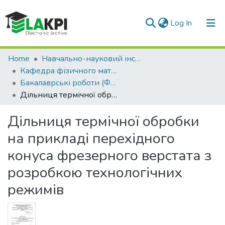
(current)
Log In
Communities & Collections
Home
Навчально-науковий інститут матеріалознавства та зварювання ім. Є.О. Патона (НН ІМЗ ім. Є.О. Патона)
Кафедра фізичного матеріалознавства та термічної обробки (ФМТО)
All of DSpace
Бакалаврські роботи (ФМТО)
Дільниця термічної обробки на прикладі перехідного конуса фрезерного верстата з розробкою технологічних режимів
Statistics
Дільниця термічної обробки
на прикладі перехідного
конуса фрезерного верстата з
розробкою технологічних
режимів