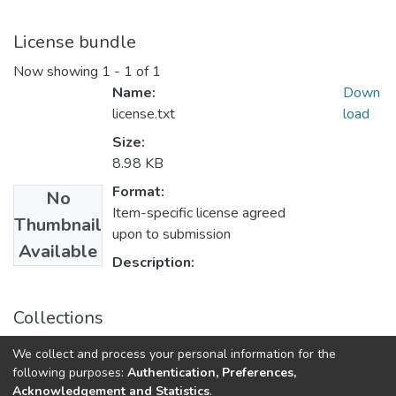
License bundle
Now showing
1 - 1 of 1
Name:
Down
license.txt
load
Size:
8.98 KB
Format:
No
Item-specific license agreed
Thumbnail
upon to submission
Available
Description:
Collections
Бакалаврські роботи (РТС)
We collect and process your personal information for the
Бакалаврські роботи
following purposes:
Authentication, Preferences,
Acknowledgement and Statistics
.