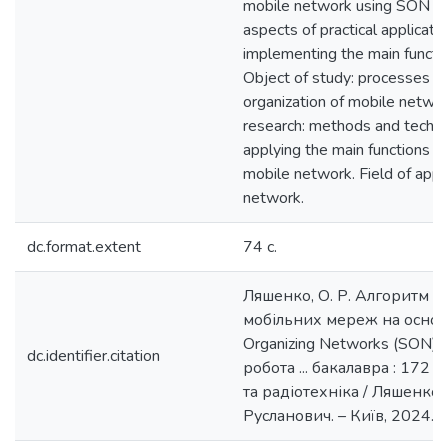
mobile network using SON an
aspects of practical applicati
implementing the main functi
Object of study: processes of
organization of mobile networ
research: methods and techno
applying the main functions o
mobile network. Field of appli
network.
dc.format.extent
74 с.
Ляшенко, О. Р. Алгоритм с
мобільних мереж на основі
Organizing Networks (SON) 
dc.identifier.citation
робота ... бакалавра : 172 
та радіотехніка / Ляшенко
Русланович. – Київ, 2024. – 