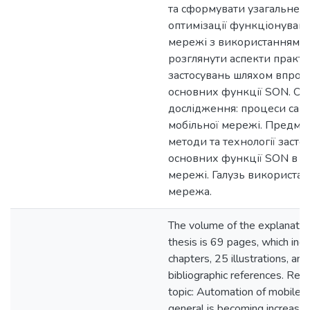
та сформувати узагальнен
оптимізації функціонуванн
мережі з використанням 
розглянути аспекти практ
застосувань шляхом впро
основних функції SON. Об’
дослідження: процеси само
мобільної мережі. Предме
методи та технології засто
основних функції SON в м
мережі. Галузь використан
мережа.
The volume of the explanator
thesis is 69 pages, which inc
chapters, 25 illustrations, an
bibliographic references. Rel
topic: Automation of mobile 
general is becoming increasin