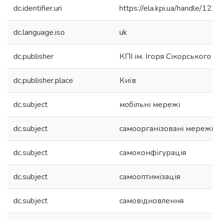
dc.identifier.uri
https://ela.kpi.ua/handle/
dc.language.iso
uk
dc.publisher
КПІ ім. Ігоря Сікорського
dc.publisher.place
Київ
dc.subject
мобільні мережі
dc.subject
самоорганізовані мережі 
dc.subject
самоконфігурація
dc.subject
самооптимізація
dc.subject
самовідновлення