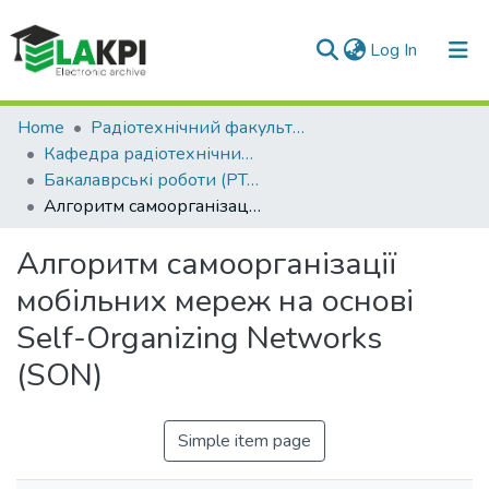
(current)
Log In
Communities & Collections
Home
Радіотехнічний факультет (РТФ)
Кафедра радіотехнічних систем (РТС)
All of DSpace
Бакалаврські роботи (РТС)
Алгоритм самоорганізації мобільних мереж на основі Self-Organizing Networks (SON)
Statistics
Алгоритм самоорганізації
мобільних мереж на основі
Self-Organizing Networks
(SON)
Simple item page