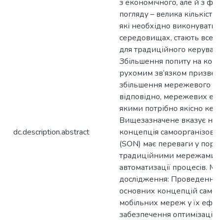
з економічного, але й з фі
погляду – велика кількість 
які необхідно виконувати 
середовищах, стають все 
для традиційного керуван
Збільшення попиту на кор
рухомим зв’язком призвел
збільшення мережевого тра
відповідно, мережевих еле
якими потрібно якісно кер
Вищезазначене вказує на 
dc.description.abstract
концепція самоорганізов
(SON) має переваги у порі
традиційними мережами в
автоматизації процесів. М
дослідження: Проведення 
основних концепцій само
мобільних мереж у їх ефе
забезпечення оптимізації 