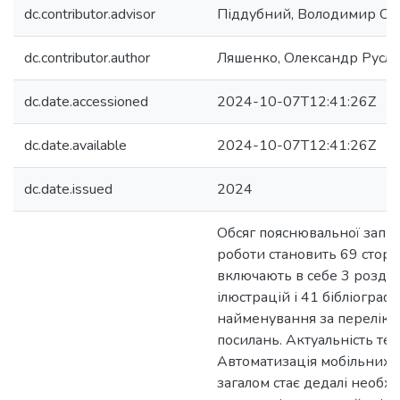
dc.contributor.advisor
Піддубний, Володимир Ол
dc.contributor.author
Ляшенко, Олександр Русл
dc.date.accessioned
2024-10-07T12:41:26Z
dc.date.available
2024-10-07T12:41:26Z
dc.date.issued
2024
Обсяг пояснювальної запи
роботи становить 69 сторін
включають в себе 3 розділ
ілюстрацій і 41 бібліограф
найменування за перелік
посилань. Актуальність тем
Автоматизація мобільних
загалом стає дедалі необх