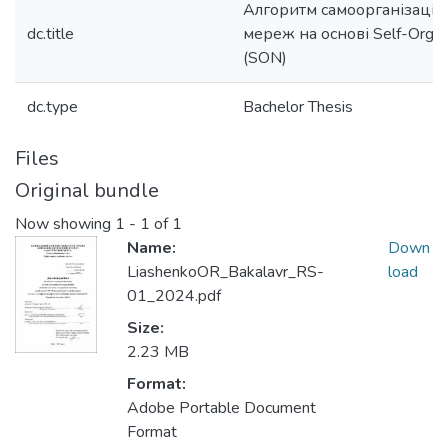
Алгоритм самоорганізації
dc.title
мереж на основі Self-Organ
(SON)
dc.type
Bachelor Thesis
Files
Original bundle
Now showing
1 - 1 of 1
Name:
Down
LiashenkoOR_Bakalavr_RS-
load
01_2024.pdf
Size:
2.23 MB
Format:
Adobe Portable Document
Format