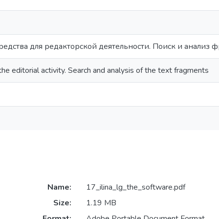
едства для редакторской деятельности. Поиск и анализ ф
he editorial activity. Search and analysis of the text fragments
Name:
17_ilina_lg_the_software.pdf
Size:
1.19 MB
Format:
Adobe Portable Document Format