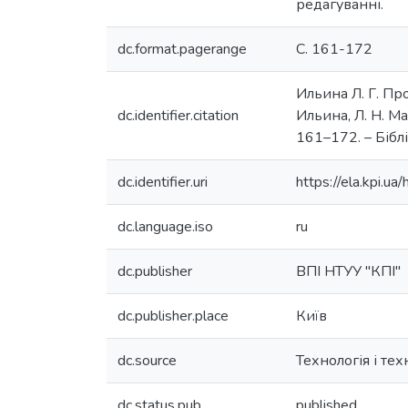
редагуванні.
dc.format.pagerange
С. 161-172
Ильина Л. Г. Пр
dc.identifier.citation
Ильина, Л. Н. Ма
161–172. – Біблі
dc.identifier.uri
https://ela.kpi.
dc.language.iso
ru
dc.publisher
ВПІ НТУУ "КПІ"
dc.publisher.place
Київ
dc.source
Технологія і те
dc.status.pub
published