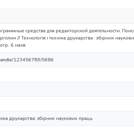
ограммные средства для редакторской деятельности. Поиск 
рголин // Технологія і техніка друкарства : збірник наукових
огр.: 6 назв.
ua/handle/123456789/5686
хніка друкарства: збірник наукових праць