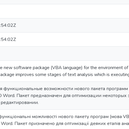
:54:02Z
:54:02Z
 the new software package (VBA language) for the environment 
package improves some stages of text analysis which is executing 
я функциональные возможности нового пакета программ (
 Word. Пакет предназначен для оптимизации некоторых эт
 редактировании.
функціональні можливості нового пакету програм (мова V
ord. Пакет призначено для оптимізації деяких етапів анал