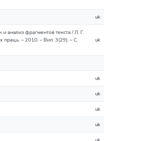
uk
и анализ фрагментов текста / Л. Г.
 праць. – 2010. – Вип. 3(29). – С.
uk
uk
uk
uk
uk
uk