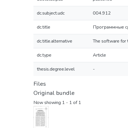
dc.subject.udc
004.912
dc.title
Программные ср
dc.title.alternative
The software for t
dc.type
Article
thesis.degree.level
-
Files
Original bundle
Now showing
1 - 1 of 1