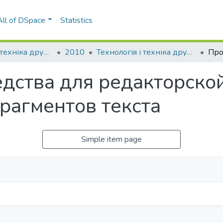
All of DSpace
Statistics
Технологія і техніка друкарства
2010
Технологія і техніка друкарства: збірник наукових праць, Вип. 3(29)
дства для редакторской
рагментов текста
Simple item page