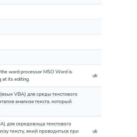
of the word processor MSO Word is
uk
at its editing.
язык VBA) для среды текстового
апов анализа текста, который
BA) для середовища текстового
ізу тексту, який проводиться при
uk