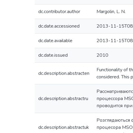
dc.contributor.author
Margolin, L. N.
dc.date.accessioned
2013-11-15T08
dc.date.available
2013-11-15T08
dc.date.issued
2010
Functionality of
dc.description.abstracten
considered. This 
Рассматриваютс
dc.description.abstractru
процессора MSO
проводится при
Розглядаються 
dc.description.abstractuk
процесора MSO W