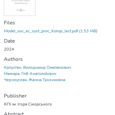
Files
Model_soc_ec_syst_proc_Konsp_lect.pdf
(1.53 MB)
Date
2024
Authors
Капустян, Володимир Омелянович
Мажара, Гліб Анатолійович
Черноусова, Жанна Трохимівна
Publisher
КПІ ім. Ігоря Сікорського
Abstract