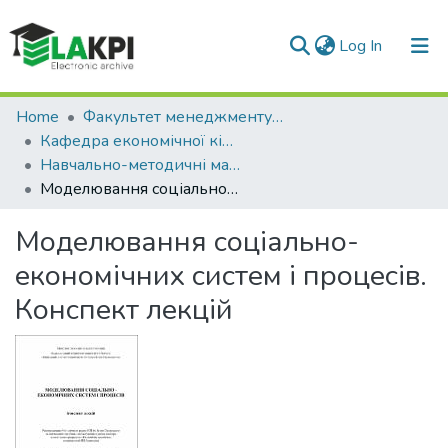
(current)
Log In
Communities & Collections
Home
Факультет менеджменту та маркетингу (ФММ)
Кафедра економічної кібернетики (ЕК)
All of DSpace
Навчально-методичні матеріали (ЕК)
Моделювання соціально-економічних систем і процесів. Конспект лекцій
Statistics
Моделювання соціально-
економічних систем і процесів.
Конспект лекцій