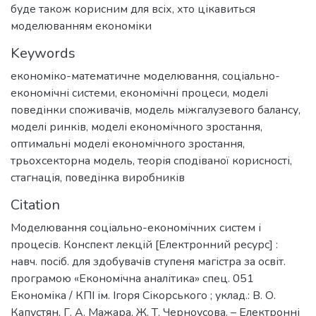
буде також корисним для всіх, хто цікавиться
моделюванням економіки
Keywords
економіко-математичне моделювання
,
соціально-
економічні системи
,
економічні процеси
,
моделі
поведінки споживачів
,
модель міжгалузевого балансу
,
моделі ринків
,
моделі економічного зростання
,
оптимальні моделі економічного зростання
,
трьохсекторна модель
,
теорія сподіваної корисності
,
стагнація
,
поведінка виробників
Citation
Моделювання соціально-економічних систем і
процесів. Конспект лекцій [Електронний ресурс] :
навч. посіб. для здобувачів ступеня магістра за освіт.
програмою «Економічна аналітика» спец. 051
Економіка / КПІ ім. Ігоря Сікорського ; уклад.: В. О.
Капустян, Г. А. Мажара, Ж. Т. Черноусова. – Електронні