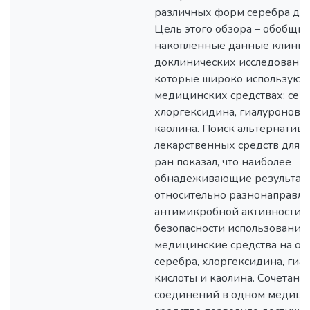
различных форм серебра для
Цель этого обзора – обобщит
накопленные данные клинич
доклинических исследований
которые широко используютс
медицинских средствах: сере
хлоргексидина, гиалуроново
каолина. Поиск альтернатив
лекарственных средств для 
ран показал, что наиболее
обнадеживающие результат
относительно разнонаправл
антимикробной активности 
безопасности использования
медицинские средства на ос
серебра, хлоргексидина, гиа
кислоты и каолина. Сочетани
соединений в одном медиц