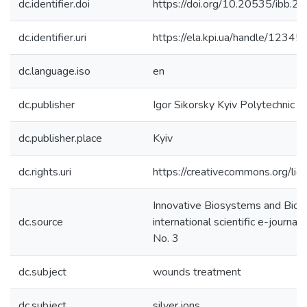
dc.identifier.doi
https://doi.org/10.20535/ibb.
dc.identifier.uri
https://ela.kpi.ua/handle/123
dc.language.iso
en
dc.publisher
Igor Sikorsky Kyiv Polytechnic In
dc.publisher.place
Kyiv
dc.rights.uri
https://creativecommons.org/lic
Innovative Biosystems and Bioen
dc.source
international scientific e-journal,
No. 3
dc.subject
wounds treatment
dc.subject
silver ions