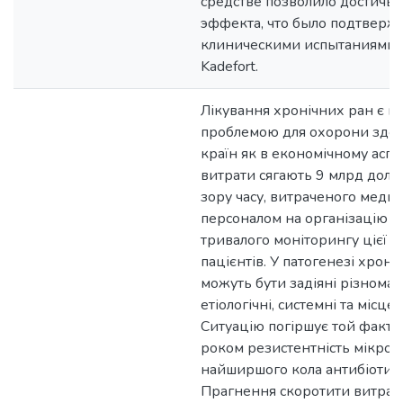
средстве позволило достичь 
эффекта, что было подтверж
клиническими испытаниями K
Kadefort.
Лікування хронічних ран є 
проблемою для охорони здоро
країн як в економічному аспе
витрати сягають 9 млрд дол.), 
зору часу, витраченого меди
персоналом на організацію а
тривалого моніторин­гу цієї к
пацієнтів. У патогенезі хроні
можуть бути задіяні різноман
етіологічні, системні та місце
Ситуацію погіршує той факт,
роком резистентність мікроо
найширшого кола антибіотикі
Прагнення скоротити витрат