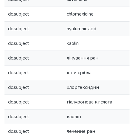
dc.subject
chlorhexidine
dc.subject
hyaluronic acid
dc.subject
kaolin
dc.subject
лікування ран
dc.subject
іони срібла
dc.subject
хлоргексидин
dc.subject
гіалуронова кислота
dc.subject
каолін
dc.subject
лечение ран