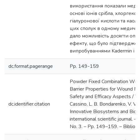
використання показали медич
основі іонів срібла, хлоргекс
гіалуронової кислоти та каол
цих сполук в одному медично
дало можливість досягти опт
ефекту, що було підтверджен
випробуваннями Kadermin і Ka
dc.format.pagerange
Pp. 149-159
Powder Fixed Combination With
Barrier Properties for Wound 
Safety and Efficacy Aspects / V.
dc.identifier.citation
Cassino, L. B. Bondarenko, V. V.
Innovative Biosystems and Bioen
international scientific journal. –
No. 3. – Pp. 149–159. – Bibliogr.