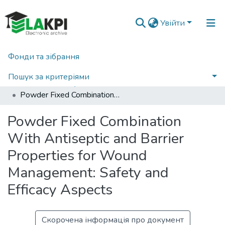
Увійти
Фонди та зібрання
Головна
Наукова періодика
Innovative Biosystems and Bioengineering
2020
Пошук за критеріями
Innovative Biosystems and Bioengineering: international scientific e-journal, Vol. 4, No. 3
Powder Fixed Combination With Antiseptic and Barrier Properties for Wound Management: Safety and Efficacy Aspects
Статистика
Powder Fixed Combination
With Antiseptic and Barrier
Properties for Wound
Management: Safety and
Efficacy Aspects
Скорочена інформація про документ