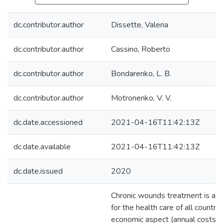
dc.contributor.author
Dissette, Valeria
dc.contributor.author
Cassino, Roberto
dc.contributor.author
Bondarenko, L. B.
dc.contributor.author
Motronenko, V. V.
dc.date.accessioned
2021-04-16T11:42:13Z
dc.date.available
2021-04-16T11:42:13Z
dc.date.issued
2020
Chronic wounds treatment is a 
for the health care of all countri
economic aspect (annual costs re