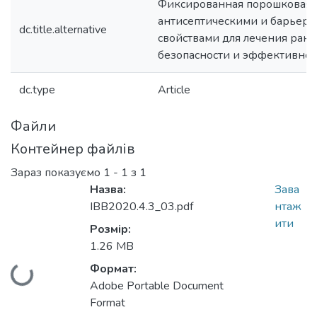
Фиксированная порошковая 
антисептическими и барьер
dc.title.alternative
свойствами для лечения ран:
безопасности и эффективнос
dc.type
Article
Файли
Контейнер файлів
Зараз показуємо
1 - 1 з 1
Назва:
Зава
IBB2020.4.3_03.pdf
нтаж
ити
Розмір:
1.26 MB
Формат:
иться...
Adobe Portable Document
Format