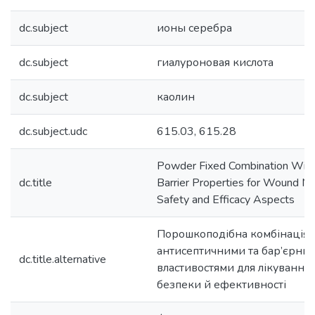
dc.subject
ионы серебра
dc.subject
гиалуроновая кислота
dc.subject
каолин
dc.subject.udc
615.03, 615.28
Powder Fixed Combination With
dc.title
Barrier Properties for Wound 
Safety and Efficacy Aspects
Порошкоподібна комбінація 
антисептичними та бар’єрни
dc.title.alternative
властивостями для лікування 
безпеки й ефективності