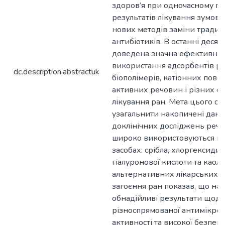
здоров’я при одночасному по
результатів лікування зумов
нових методів заміни тради
антибіотиків. В останні десяти
доведена значна ефективніс
використання адсорбентів рі
dc.description.abstractuk
біо­полімерів, катіонних пов
активних речовин і різних ф
лікування ран. Мета цього ог
узагальнити накопичені дані 
доклінічних досліджень речов
широко використовуються в
засобах: срібла, хлоргексидин
гіалуронової кислоти та каол
альтернативних лікарських з
загоєння ран показав, що на
обнадійливі результати щодо
різноспрямованої антимікроб
активності та високої безпек