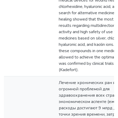
medical devices for wound healing
chlorhexidine, hyaluronic acid, an
search for alternative medicines
healing showed that the most e
results regarding multidirectional
activity and high safety of use 
medicines based on silver, chlorh
hyaluronic acid, and kaolin ions.
these compounds in one medical
allowed to achieve the optimal e
was confirmed by clinical trials 
(Kadefort).
Лечение хронических ран яв
огромной проблемой для
здравоохранения всех стран 
экономическом аспекте (еж
расходы достигают 9 млрд долл
точки зрения времени, затр