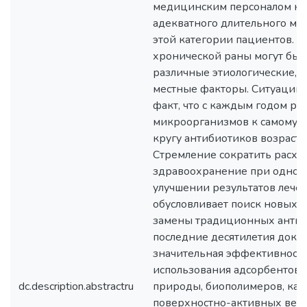
медицинским персоналом на
адекватного длительного мо
этой категории пациентов. В
хронической раны могут быт
различные этиологические, 
местные факторы. Ситуацию у
факт, что с каждым годом ре
микроорганизмов к самому 
кругу антибиотиков возраста
Стремление сократить расхо
здравоохранение при одно
улучшении результатов лече
обусловливает поиск новых 
замены традиционных антиб
последние десятилетия дока
значительная эффективност
использования адсорбентов 
dc.description.abstractru
природы, биополимеров, ка
поверхностно-активных вещ