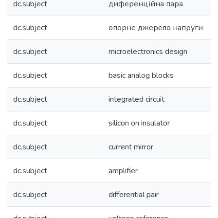
dc.subject
диференційна пара
dc.subject
опорне джерело напруги
dc.subject
microelectronics design
dc.subject
basic analog blocks
dc.subject
integrated circuit
dc.subject
silicon on insulator
dc.subject
current mirror
dc.subject
amplifier
dc.subject
differential pair