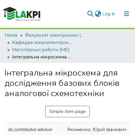
(current)
Log In
Communities & Collections
Home
Факультет електроніки (ФЕЛ)
Кафедра мікроелектроніки (МЕ)
All of DSpace
Магістерські роботи (МЕ)
Інтегральна мікросхема для дослідження базових блоків аналогової схемотехніки
Statistics
Інтегральна мікросхема для
дослідження базових блоків
аналогової схемотехніки
Simple item page
dc.contributor.advisor
Якименко, Юрій Іванович