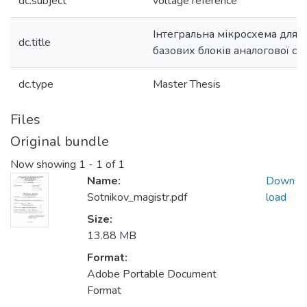
dc.subject
voltage reference
Інтегральна мікросхема для 
dc.title
базових блоків аналогової с
dc.type
Master Thesis
Files
Original bundle
Now showing
1 - 1 of 1
Name:
Down
Sotnikov_magistr.pdf
load
Size:
13.88 MB
Format:
Adobe Portable Document
Format