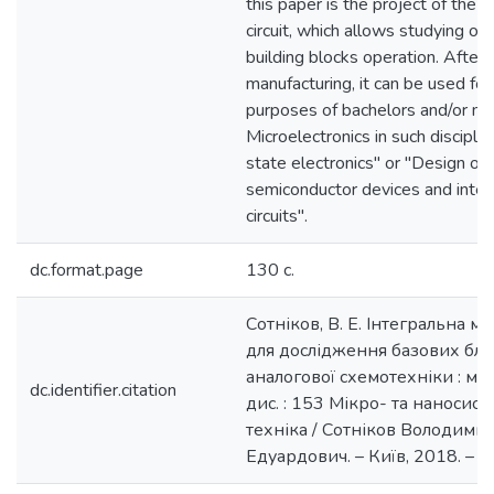
this paper is the project of the 
circuit, which allows studying of
building blocks operation. After i
manufacturing, it can be used for
purposes of bachelors and/or ma
Microelectronics in such disciplin
state electronics" or "Design of
semiconductor devices and inte
circuits".
dc.format.page
130 c.
Сотніков, В. Е. Інтегральна м
для дослідження базових бло
аналогової схемотехніки : ма
dc.identifier.citation
дис. : 153 Мікро- та наносис
техніка / Сотніков Володими
Едуардович. – Київ, 2018. – 13