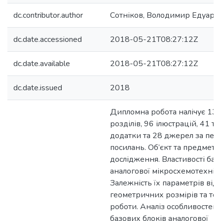
dc.contributor.author
Сотніков, Володимир Едуард
dc.date.accessioned
2018-05-21T08:27:12Z
dc.date.available
2018-05-21T08:27:12Z
dc.date.issued
2018
Дипломна робота налічує 130 
розділів, 96 ілюстрацій, 41 т
додатки та 28 джерел за пер
посилань. Об’єкт та предмет
дослідження. Властивості баз
аналогової мікросхемотехнік
Залежність їх параметрів від
геометричних розмірів та топ
роботи. Аналіз особливостей
базових блоків аналогової