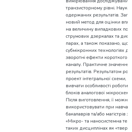
вимірювання досліджуваних 
транзисторному рівні. Науко
одержаних результатів. Зап
новий метод для оцінки вплив
на величину випадкових пох
струмових дзеркалах та диф
парах, а також показано, що 
субмікронних технологіях д
зворотні ефекти короткого т
каналу. Практичне значення
результатів. Результатом роб
проект інтегральної схеми, щ
вивчати особливості роботи 
блоків аналогової мікросхемо
Після виготовлення, її можна
використовувати при навчан
бакалаврів та/або магістрів 
«Мікро- та наносистемна техн
таких дисциплінах як «тверд