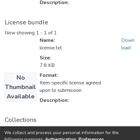
Description:
License bundle
Now showing
1 - 1 of 1
Name:
Down
license.txt
load
Size:
7.8 KB
Format:
No
Item-specific license agreed
Thumbnail
upon to submission
Available
Description:
Collections
Магістерські роботи (МЕ)
We collect and process your personal information for the
Магістерські роботи
following purposes:
Authentication, Preferences,