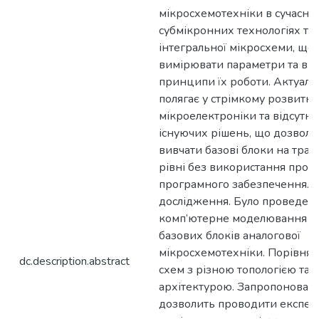
мікросхемотехніки в сучасни
субмікронних технологіях та
інтегральної мікросхеми, що
вимірювати параметри та ви
принципи їх роботи. Актуаль
полягає у стрімкому розвитку
мікроелектроніки та відсутно
існуючих рішень, що дозвол
вивчати базові блоки на тра
рівні без використання проф
програмного забезпечення. 
дослідження. Було проведено
комп’ютерне моделювання р
базових блоків аналогової
мікросхемотехніки. Порівнян
dc.description.abstract
схем з різною топологією та
архітектурою. Запропоновано
дозволить проводити експер