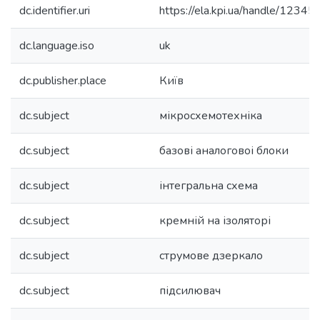
dc.identifier.uri
https://ela.kpi.ua/handle/123
dc.language.iso
uk
dc.publisher.place
Київ
dc.subject
мікросхемотехніка
dc.subject
базові аналоговоі блоки
dc.subject
інтегральна схема
dc.subject
кремній на ізоляторі
dc.subject
струмове дзеркало
dc.subject
підсилювач