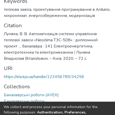
Keywords
теплова завіса
,
проектування програмування в Arduino
,
мікроклімат
,
енергозбереження
,
модернізація
Citation
Луняка, В. В. Автоматизація системи управління
теплової завіси «Neoclima T3C-508» : дипломний
проект … бакалавра : 141 Електроенергетика,
електротехніка та електромеханіка / Луняка
Владислав Віталійович. – Київ, 2020. – 72 с.
URI
https://ela.kpi.ua/handle/123456789/34256
Collections
Бакалаврські роботи (АУЕК)
Бакалаврські роботи
We collect and process your personal information for the
following purposes:
Authentication, Preferences,
Full item page