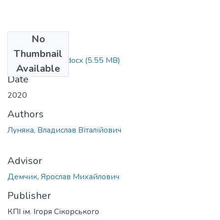
No
Files
Thumbnail
Luniaka_bakalavr.docx
(5.55 MB)
Available
Date
2020
Authors
Луняка, Владислав Віталійович
Advisor
Демчик, Ярослав Михайлович
Publisher
КПІ ім. Ігоря Сікорського