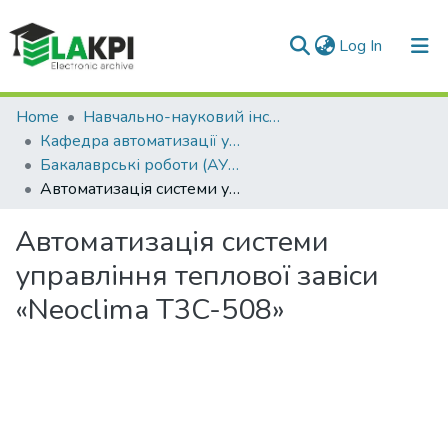
(current)
Log In
Communities & Collections
Home
Навчально-науковий інститут енергозбереження та енергоменеджменту (НН ІЕЕ)
Кафедра автоматизації управління електротехнічними комплексами (АУЕК)
All of DSpace
Бакалаврські роботи (АУЕК)
Автоматизація системи управління теплової завіси «Neoclima T3C-508»
Statistics
Автоматизація системи
управління теплової завіси
«Neoclima T3C-508»