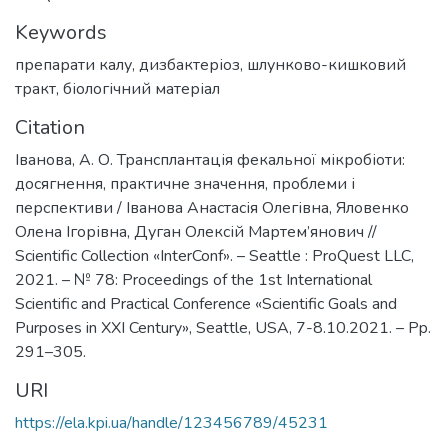
Keywords
препарати калу
,
дизбактеріоз
,
шлунково-кишковий
тракт
,
біологічний матеріал
Citation
Іванова, А. О. Трансплантація фекальної мікробіоти:
досягнення, практичне значення, проблеми і
перспективи / Іванова Анастасія Олегівна, Яловенко
Олена Ігорівна, Дуган Олексій Мартем’янович //
Scientific Collection «InterConf». – Seattle : ProQuest LLC,
2021. – № 78: Proceedings of the 1st International
Scientific and Practical Conference «Scientific Goals and
Purposes in XXI Century», Seattle, USA, 7-8.10.2021. – Pp.
291–305.
URI
https://ela.kpi.ua/handle/123456789/45231