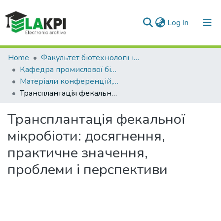
(current)
Log In
Communities & Collections
Home
Факультет біотехнології і біотехніки (ФБТ)
Кафедра промислової біотехнології та біофармації (ПБТБ)
All of DSpace
Матеріали конференцій, семінарів і т.п. (ПБТБ)
Трансплантація фекальної мікробіоти: досягнення, практичне значення, проблеми і перспективи
Statistics
Трансплантація фекальної
мікробіоти: досягнення,
практичне значення,
проблеми і перспективи