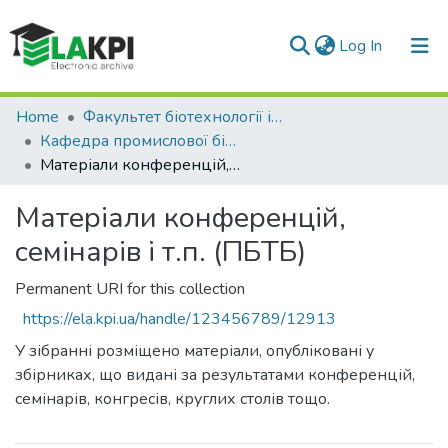
(current)
Log In
Communities & Collections
Home
Факультет біотехнології і біотехніки (ФБТ)
Кафедра промислової біотехнології та біофармації (ПБТБ)
All of DSpace
Матеріали конференцій, семінарів і т.п. (ПБТБ)
Statistics
Матеріали конференцій,
семінарів і т.п. (ПБТБ)
Permanent URI for this collection
https://ela.kpi.ua/handle/123456789/12913
У зібранні розміщено матеріали, опубліковані у
збірниках, що видані за результатами конференцій,
семінарів, конгресів, круглих столів тощо.