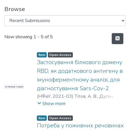
Browse
Recent Submissions
Now showing
1 - 5 of 5
Item
Open Access
Застосування білкового домену
RBD, як додаткового антигену в
імуноферментному аналізі, для
діагностування Sars-Cov-2
No Thumbnail Available
(
НФаУ
,
2021-03
)
Тітов, А. В.
;
Дуган,
Олексій Мартем’янович
;
Яловенко,
Show more
Олена Ігорівна
Item
Open Access
Потреба у поживних речовинах