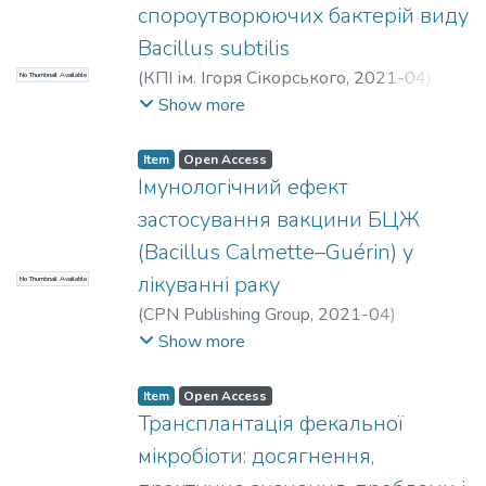
спороутворюючих бактерій виду
Bacillus subtilis
(
КПІ ім. Ігоря Сікорського
,
2021-04
)
No Thumbnail Available
Юрченко, Емма Володимирівна
;
Show more
Яловенко, Олена Ігорівна
Item
Open Access
Імунологічний ефект
застосування вакцини БЦЖ
(Bacillus Calmette–Guérin) у
лікуванні раку
No Thumbnail Available
(
CPN Publishing Group
,
2021-04
)
Левковська, Анна Валеріївна
;
Дуган,
Show more
Олексій Мартем’янович
;
Яловенко,
Олена Ігорівна
Item
Open Access
Трансплантація фекальної
мікробіоти: досягнення,