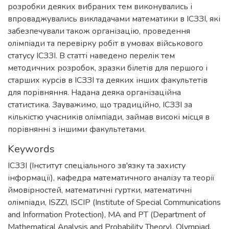
розробки деяких вибраних тем виконувались і
впроваджувались викладачами математики в ІСЗЗІ, які
забезпечували також організацію, проведення
олімпіади та перевірку робіт в умовах військового
статусу ІСЗЗІ. В статті наведено перелік тем
методичних розробок, зразки білетів для першого і
старших курсів в ІСЗЗІ та деяких інших факультетів
для порівняння. Надана деяка організаційна
статистика. Зауважимо, що традиційно, ІСЗЗІ за
кількістю учасників олімпіади, займав високі місця в
порівнянні з іншими факультетами.
Keywords
ІСЗЗІ (Інститут спеціального зв'язку та захисту
інформації)
,
кафедра математичного аналізу та теорії
ймовірностей
,
математичні гуртки
,
математичні
олімпіади
,
ISZZI
,
ІSCIP (Institute of Special Communications
and Information Protection)
,
MA and PT (Department of
Mathematical Analysis and Probability Theory)
,
Olympiad
,