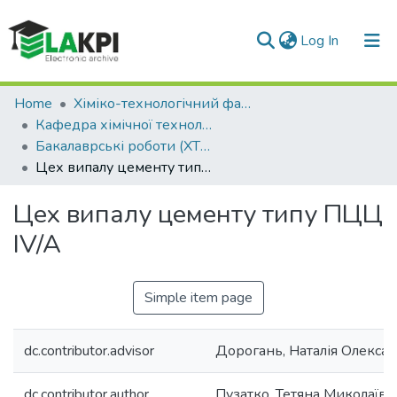
(current)
Log In
Communities & Collections
Home
Хіміко-технологічний факультет (ХТФ)
Кафедра хімічної технології композиційних матеріалів (ХТКМ)
All of DSpace
Бакалаврські роботи (ХТКМ)
Цех випалу цементу типу ПЦЦ IV/A
Statistics
Цех випалу цементу типу ПЦЦ
IV/A
Simple item page
dc.contributor.advisor
Дорогань, Наталія Олекса
dc.contributor.author
Пузатко, Тетяна Миколаївн