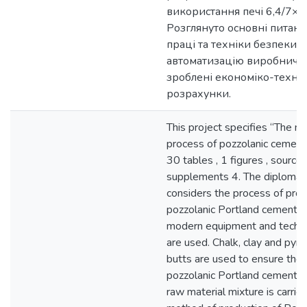
використання печі 6,4/7×9
Розглянуто основні питанн
праці та техніки безпеки,
автоматизацію виробничої 
зроблені економіко-техніч
розрахунки.
This project specifies “The m
process of pozzolanic cement
30 tables , 1 figures , source
supplements 4. The diploma 
considers the process of prod
pozzolanic Portland cement, f
modern equipment and techn
are used. Chalk, clay and pyri
butts are used to ensure the 
pozzolanic Portland cement. Th
raw material mixture is carrie