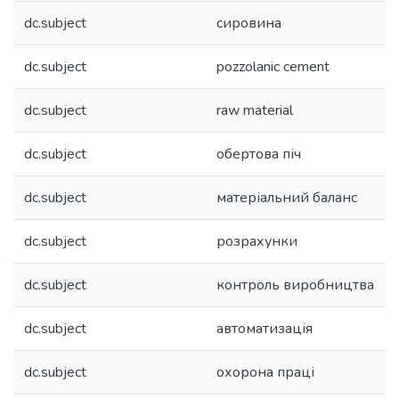
dc.subject
сировина
dc.subject
pozzolanic cement
dc.subject
raw material
dc.subject
обертова піч
dc.subject
матеріальний баланс
dc.subject
розрахунки
dc.subject
контроль виробництва
dc.subject
автоматизація
dc.subject
охорона праці