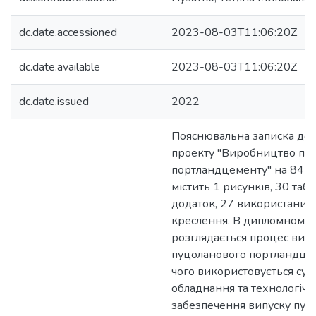
dc.date.accessioned
2023-08-03T11:06:20Z
dc.date.available
2023-08-03T11:06:20Z
dc.date.issued
2022
Пояснювальна записка до
проекту "Виробництво пу
портландцементу" на 84 ст
містить 1 рисунків, 30 табл
додаток, 27 використаних 
креслення. В дипломному 
розглядається процес вир
пуцоланового портландцем
чого використовується суч
обладнання та технологічн
забезпечення випуску пуц