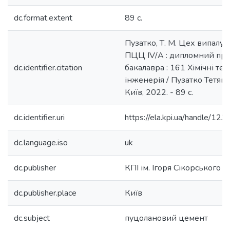
dc.format.extent
89 c.
Пузатко, Т. М. Цех випалу
ПЦЦ IV/A : дипломний проєк
dc.identifier.citation
бакалавра : 161 Хімічні тех
інженерія / Пузатко Тетяна
Київ, 2022. - 89 c.
dc.identifier.uri
https://ela.kpi.ua/handle/
dc.language.iso
uk
dc.publisher
КПІ ім. Ігоря Сікорського
dc.publisher.place
Київ
dc.subject
пуцолановий цемент