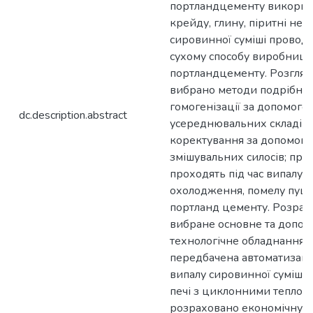
портландцементу викорис
крейду, глину, піритні нед
сировинної суміші проводи
сухому способу виробницт
портландцементу. Розглян
вибрано методи подрібне
гомогенізації за допомого
dc.description.abstract
усереднювальних складів, 
коректування за допомог
змішувальних силосів; проц
проходять під час випалу т
охолодження, помелу пуц
портланд цементу. Розрах
вибране основне та допом
технологічне обладнання.
передбачена автоматизаці
випалу сировинної суміші 
печі з циклонними теплоо
розраховано економічну д