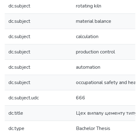
dc.subject
rotating kiln
dc.subject
material balance
dc.subject
calculation
dc.subject
production control
dc.subject
automation
dc.subject
occupational safety and healt
dc.subject.udc
666
dc.title
Цех випалу цементу типу
dc.type
Bachelor Thesis