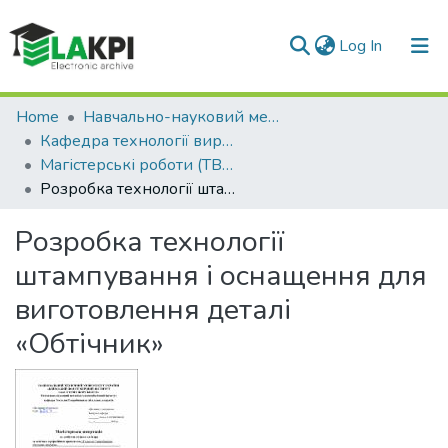
(current)
Log In
Communities & Collections
Home
Навчально-науковий механіко-машинобудівний інститут (НН ММІ)
Кафедра технології виробництва літальних апаратів (ТВЛА)
All of DSpace
Магістерські роботи (ТВЛА)
Розробка технології штампування і оснащення для виготовлення деталі «Обтічник»
Statistics
Розробка технології
штампування і оснащення для
виготовлення деталі
«Обтічник»