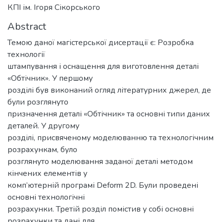
КПІ ім. Ігоря Сікорського
Abstract
Темою даної магістерської дисертації є: Розробка
технології
штампування і оснащення для виготовлення деталі
«Обтічник». У першому
розділі був виконаний огляд літературних джерел, де
були розглянуто
призначення деталі «Обтічник» та основні типи даних
деталей. У другому
розділі, присвяченому моделюванню та технологічним
розрахункам, було
розглянуто моделювання заданої деталі методом
кінчених елементів у
комп’ютерній програмі Deform 2D. Були проведені
основні технологічні
розрахунки. Третій розділ помістив у собі основні
розрахунки та дані для