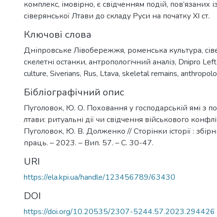
комплекс, імовірно, є свідченням подій, пов’язаних 
сіверянської Лтави до складу Руси на початку ХІ ст.
Ключові слова
Дніпровське Лівобережжя
,
роменська культура
,
сі
скелетні останки
,
антропологічний аналіз
,
Dnipro Lef
culture
,
Siverians
,
Rus
,
Ltava
,
skeletal remains
,
anthropolo
Бібліографічний опис
Пуголовок, Ю. О. Поховання у господарській ямі з по
лтави: ритуальні дії чи свідчення військового конфлік
Пуголовок, Ю. В. Долженко // Сторінки історії : збі
праць. – 2023. – Вип. 57. – С. 30-47.
URI
https://ela.kpi.ua/handle/123456789/63430
DOI
https://doi.org/10.20535/2307-5244.57.2023.294426