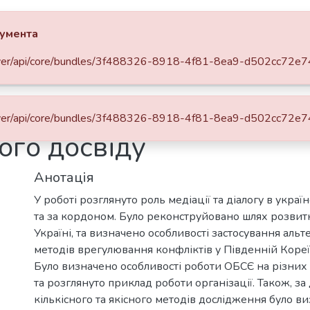
 за критеріями
кумента
ua/server/api/core/bundles/3f488326-8918-4f81-8ea9-d502cc72
федра соціології (КС)
Бакалаврські роботи (КС)
я як метод вирішення ко
ua/server/api/core/bundles/3f488326-8918-4f81-8ea9-d502cc72
вого досвіду
Анотація
У роботі розглянуто роль медіації та діалогу в украї
та за кордоном. Було реконструйовано шлях розвитк
Україні, та визначено особливості застосування аль
методів врегулювання конфліктів у Південній Кореї, 
Було визначено особливості роботи ОБСЄ на різних
та розглянуто приклад роботи організації. Також, з
кількісного та якісного методів дослідження було в