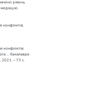
значено рівень
 медіацію.
я конфліктів
,
я конфліктів:
ота … бакалавра :
 2021. – 73 с.