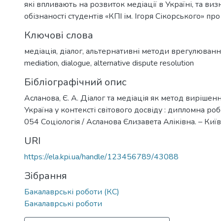
які впливають на розвиток медіації в Україні, та ви
обізнаності студентів «КПІ ім. Ігоря Сікорського» про
Ключові слова
медіація
,
діалог
,
альтернативні методи врегулюванн
mediation
,
dialogue
,
alternative dispute resolution
Бібліографічний опис
Асланова, Є. А. Діалог та медіація як метод вирішенн
Україна у контексті світового досвіду : дипломна роб
054 Соціологія / Асланова Єлизавета Аліківна. – Київ,
URI
https://ela.kpi.ua/handle/123456789/43088
Зібрання
Бакалаврські роботи (КС)
Бакалаврські роботи