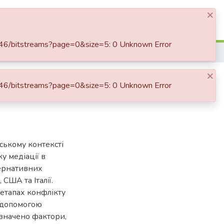
×
Увійти
e746/bitstreams?page=0&size=5: 0 Unknown Error
Діалог та медіація як метод вирішення конфліктів: Україна у контексті світового досвіду
×
нфліктів: Україна
e746/bitstreams?page=0&size=5: 0 Unknown Error
нському контексті
у медіації в
тернативних
США та Італії.
 етапах конфлікту
а допомогою
изначено фактори,