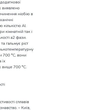
ї додаткової
ах виявлено
озчинення ніобію в
ханічні
 кількістю Al
и кімнатній так і
кості a2 фази.
та гальмує ріст
изькотемпературну
и 700 °С, вони
 їх
х вище 700 °С.
сті
стивості сплавів
знавство. – Київ,