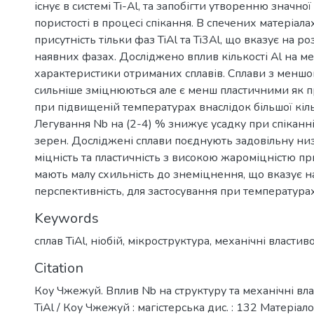
існує в системі Ti-Al, та запобігти утворенню значно
пористості в процесі спікання. В спечених матеріал
присутність тільки фаз TiAl та Ti3Al, що вказує на р
наявних фазах. Досліджено вплив кількості Al на ме
характеристики отриманих сплавів. Сплави з меншою
сильніше зміцнюються але є менш пластичними як пр
при підвищеній температурах внаслідок більшої кіль
Легування Nb на (2-4) % знижує усадку при спіканні 
зерен. Досліджені сплави поєднують задовільну н
міцність та пластичність з високою жароміцністю пр
мають малу схильність до знеміцнення, що вказує на
перспективність, для застосування при температура
Keywords
сплав TiAl
,
ніобій
,
мікроструктура
,
механічні властиво
Citation
Коу Чжежуй. Вплив Nb на структуру та механічні вла
TiAl / Коу Чжежуй : магістерська дис. : 132 Матеріало