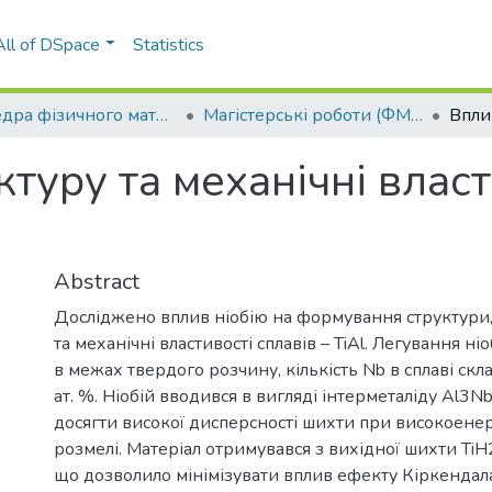
All of DSpace
Statistics
Кафедра фізичного матеріалознавства та термічної обробки (ФМТО)
Магістерські роботи (ФМТО)
туру та механічні власт
Abstract
Досліджено вплив ніобію на формування структури,
та механічні властивості сплавів – TiAl. Легування н
в межах твердого розчину, кількість Nb в сплаві скл
ат. %. Ніобій вводився в вигляді інтерметаліду Al3N
досягти високої дисперсності шихти при високоене
розмелі. Матеріал отримувався з вихідної шихти TiH
що дозволило мінімізувати вплив ефекту Кіркендал