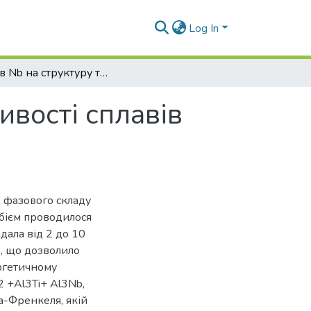
Log In
Вплив Nb на структуру та механічні властивості сплавів TiAl
ивості сплавів
 фазового складу
іобієм проводилося
адала від 2 до 10
b, що дозволило
ргетичному
2 +Al3Ti+ Al3Nb,
а-Френкеля, якій