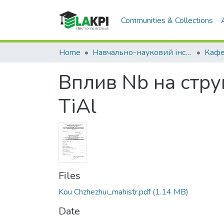
Communities & Collections
Home
Навчально-науковий інститут матеріалознавства та зварювання ім. Є.О. Патона (НН ІМЗ ім. Є.О. Патона)
Вплив Nb на струк
TiAl
Files
Kou Chzhezhui_mahistr.pdf
(1.14 MB)
Date