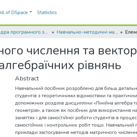
All of DSpace
Statistics
Кафедра програмного забезпечення комп’ютерних систем (ПЗКС)
Навчально-методичні матеріали (ПЗКС)
ого числення та вектор
 алгебраїчних рівнянь
Abstract
Навчальний посібник розроблено для більш деталь
студентів з теоретичними відомостями та практич
допоміжних розділів дисципліни «Лінійна алгебра т
геометрія», а також як посібник для використання 
заняттях і для самостійної роботи студентів в процес
самостійних і контрольних робіт тощо. Навчальний 
приклади застосування методів матричного численн