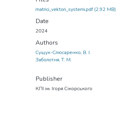
matrici_vektori_systemi.pdf
(2.92 MB)
Date
2024
Authors
Сущук-Слюсаренко, В. І.
Заболотня, Т. М.
Publisher
КПІ ім. Ігоря Сікорського