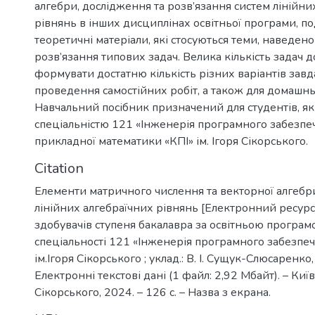
алгебри, дослідження та розв’язання систем лінійни
рівнянь в інших дисциплінах освітньої програми, по
теоретичні матеріали, які стосуються теми, наведен
розв’язання типових задач. Велика кількість задач 
формувати достатню кількість різних варіантів завд
проведення самостійних робіт, а також для домашнь
Навчальний посібник призначений для студентів, як
спеціальністю 121 «Інженерія програмного забезпе
прикладної математики «КПІ» ім. Ігоря Сікорського.
Citation
Елементи матричного числення та векторної алгебр
лінійних алгебраїчних рівнянь [Електронний ресурс] :
здобувачів ступеня бакалавра за освітньою програ
спеціальності 121 «Інженерія програмного забезпеч
ім.Ігоря Сікорського ; уклад.: В. І. Сущук-Слюсаренко,
Електронні текстові дані (1 файл: 2,92 Мбайт). – Київ 
Сікорського, 2024. – 126 с. – Назва з екрана.