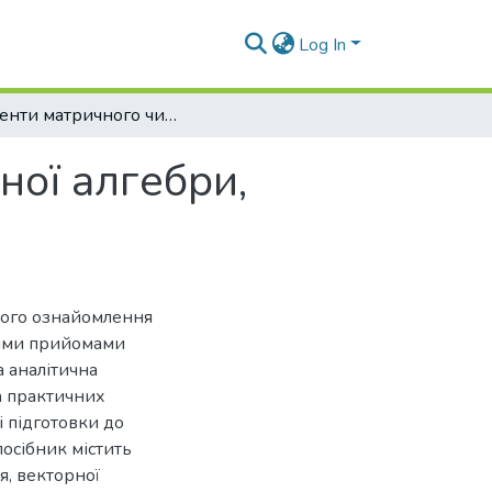
Log In
Елементи матричного числення та векторної алгебри, системи лінійних алгебраїчних рівнянь
ної алгебри,
ного ознайомлення
ними прийомами
а аналітична
на практичних
і підготовки до
посібник містить
я, векторної