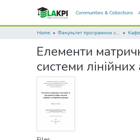
Communities & Collections
Home
Факультет програмних систем та прикладної математики (ФПСПМ)
Елементи матричн
системи лінійних
Files