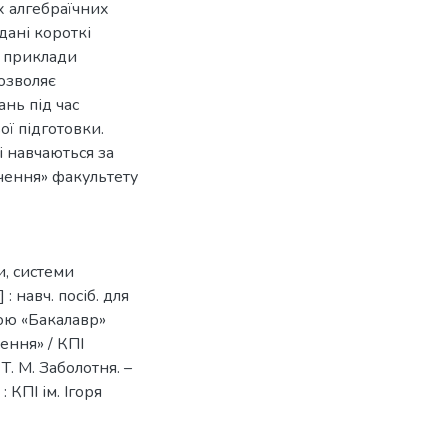
х алгебраїчних
дані короткі
о приклади
дозволяє
ань під час
ої підготовки.
і навчаються за
чення» факультету
и, системи
 навч. посіб. для
мою «Бакалавр»
ення» / КПІ
 Т. М. Заболотня. –
: КПІ ім. Ігоря