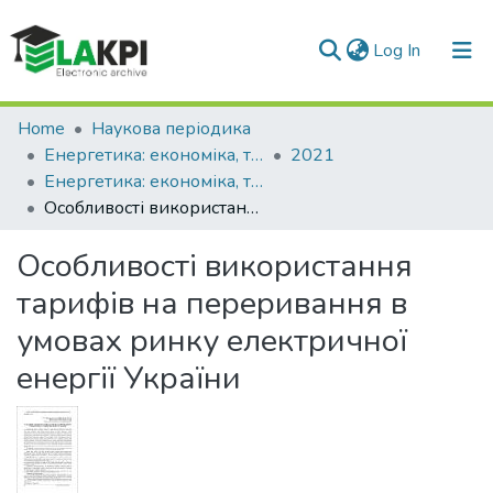
(current)
Log In
Communities & Collections
Home
Наукова періодика
Енергетика: економіка, технології, екологія
2021
All of DSpace
Енергетика: економіка, технології, екологія: науковий журнал, № 1
Особливості використання тарифів на переривання в умовах ринку електричної енергії України
Statistics
Особливості використання
тарифів на переривання в
умовах ринку електричної
енергії України