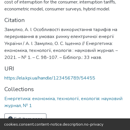
cost of interruption for the consumer
,
interruption tariffs
,
econometric model
,
consumer surveys
,
hybrid model
Citation
Замулко, А. І. Особливості використання тарифів на
переривання в умовах ринку електричної енергії
України / А. І. Замулко, О. С. Іщенко // Енергетика:
економіка, технології, екологія : науковий журнал. –
2021. – № 1. – С. 98-107. – Бібліогр.: 33 назв.
URI
https://ela.kpi.ua/handle/123456789/54455
Collections
Енергетика: економіка, технології, екологія: науковий
журнал, № 1
Full item page
cookies.consent.content-notice.description.no-privacy