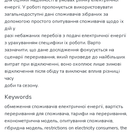
для оцінки надійності в умовах ринку електричної
енергії. У роботі пропонується використовувати
загальнодоступні дані споживачів зібраних за
допомогою простого опитування споживачів щодо їх
дій у
разі небажаних перебоїв з подачі електричної енергії
з урахуванням специфіки їх роботи. Варто
зазначити, що дане дослідження фокусується на
сценарії переривання, який призведе до найбільших
витрат при відключенні, воно охоплює лише зимові
відключення після обіду та виключає вплив різниці
часу
доби та сезону.
Keywords
обмеження споживачів електричної енергії
,
вартість
переривання для споживача
,
тарифи на переривання
,
економетрична модель
,
опитування споживачів
,
гібридна модель
,
restrictions on electricity consumers
,
the