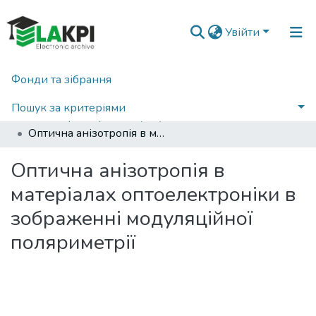
Увійти
Фонди та зібрання
Головна
Факультет електроніки (ФЕЛ)
Кафедра мікроелектроніки (МЕ)
Пошук за критеріями
Магістерські роботи (МЕ)
Оптична анізотропія в матеріалах оптоелектроніки в зображенні модуляційної поляриметрії
Статистика
Оптична анізотропія в
матеріалах оптоелектроніки в
зображенні модуляційної
поляриметрії