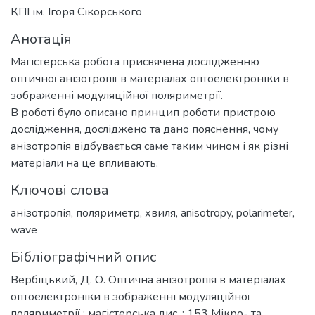
КПІ ім. Ігоря Сікорського
Анотація
Магістерська робота присвячена дослідженню
оптичної анізотропії в матеріалах оптоелектроніки в
зображенні модуляційної поляриметрії.
В роботі було описано принцип роботи пристрою
дослідження, досліджено та дано пояснення, чому
анізотропія відбувається саме таким чином і як різні
матеріали на це впливають.
Ключові слова
анізотропія
,
поляриметр
,
хвиля
,
anisotropy
,
polarimeter
,
wave
Бібліографічний опис
Вербіцький, Д. О. Оптична анізотропія в матеріалах
оптоелектроніки в зображенні модуляційної
поляриметрії : магістерська дис. : 153 Мікро- та