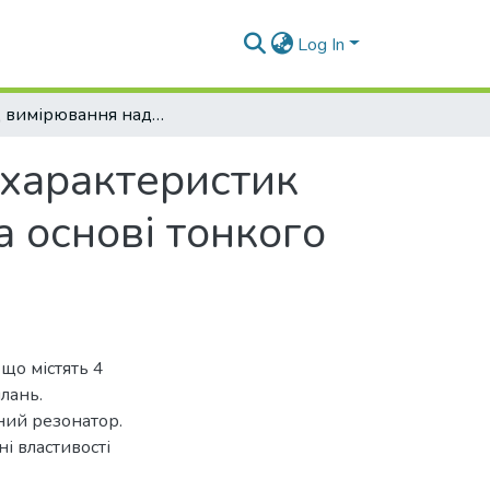
Log In
Метод вимірювання надвисокочастотних характеристик анізотропних діелектричних матеріалів на основі тонкого діелектричного резонатора
характеристик
а основі тонкого
що містять 4
лань.
ний резонатор.
і властивості