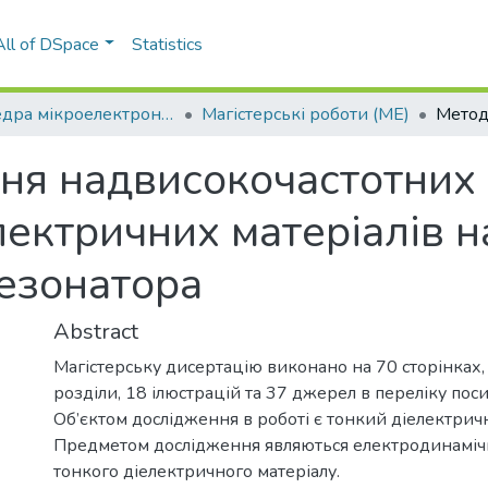
All of DSpace
Statistics
Кафедра мікроелектроніки (МЕ)
Магістерські роботи (МЕ)
ня надвисокочастотних 
лектричних матеріалів н
езонатора
Abstract
Магістерську дисертацію виконано на 70 сторінках, 
розділи, 18 ілюстрацій та 37 джерел в переліку поси
Об’єктом дослідження в роботі є тонкий діелектрич
Предметом дослідження являються електродинамічн
тонкого діелектричного матеріалу.