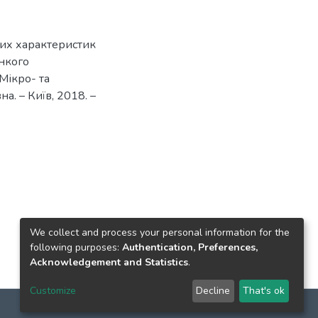
них характеристик
онкого
 Мікро- та
а. – Київ, 2018. –
We collect and process your personal information for the
following purposes:
Authentication, Preferences,
Acknowledgement and Statistics
.
Customize
Decline
That's ok