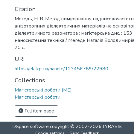
Citation
Мегедь, Н. В. Метод вимірювання надвисокочастот
анізотропних діелектричних матеріалів на основі т
діелектричного резонатора : магістерська дис. : 153
наносистемна техніка / Мегедь Наталія Володимирівн
70 с.
URI
https://ela.kpi.ua/handle/123456789/22980
Collections
Магістерські роботи (МЕ)
Магістерські роботи
Full item page
DSpace software
copyright © 2002-2026
LYRASIS
Cookie settings
Send Feedback