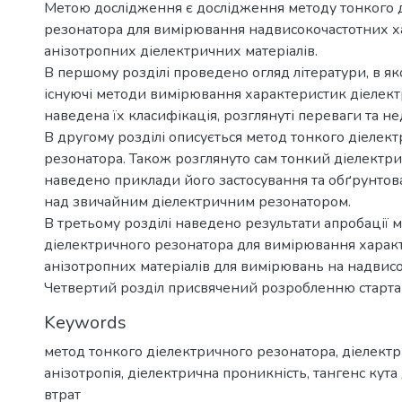
Метою дослідження є дослідження методу тонкого 
резонатора для вимірювання надвисокочастотних 
анізотропних діелектричних матеріалів.
В першому розділі проведено огляд літератури, в як
існуючі методи вимірювання характеристик діелект
наведена їх класифікація, розглянуті переваги та не
В другому розділі описується метод тонкого діелек
резонатора. Також розглянуто сам тонкий діелектр
наведено приклади його застосування та обґрунтов
над звичайним діелектричним резонатором.
В третьому розділі наведено результати апробації 
діелектричного резонатора для вимірювання харак
анізотропних матеріалів для вимірювань на надвисо
Четвертий розділ присвячений розробленню старта
Keywords
метод тонкого діелектричного резонатора
,
діелект
анізотропія
,
діелектрична проникність
,
тангенс кута
втрат