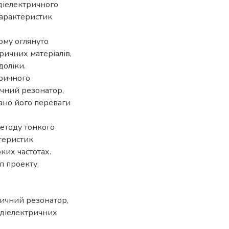
діелектричного
характеристик
ому оглянуто
ричних матеріалів,
доліки.
тричного
ичний резонатор,
ано його переваги
методу тонкого
теристик
ких частотах.
п проекту.
ричний резонатор
,
 діелектричних