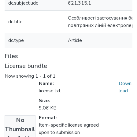
dc.subject.udc
621.315.1
Особливості застосування ба
dc.title
повітряних ліній електропер
dc.type
Article
Files
License bundle
Now showing
1 - 1 of 1
Name:
Down
license.txt
load
Size:
9.06 KB
Format:
No
Item-specific license agreed
Thumbnail
upon to submission