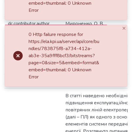
embed=thumbnail: 0 Unknown
dc.contributor.author
Моссаковський, В. І.
Error
dc.contributor.author
Мироненко, О. В.
×
0 Http failure response for
dc.contributor.author
Соколов, М. С.
https://ela.kpi.ua/server/api/core/bu
ndles/783875f8-a734-412a-
dc.date.accessioned
2019-12-09T14:08:34Z
ab3e-35a9fff8bcf3/bitstreams?
page=0&size=5&embed=format&
dc.date.available
2019-12-09T14:08:34Z
embed=thumbnail: 0 Unknown
Error
dc.date.issued
2018
В статті наведено необхідніс
підвищення експлуатаційної 
повітряних ліній електропер
(далі – ПЛ) як одного з основ
елементів системи передачі 
енергії. Розглянуто питання д