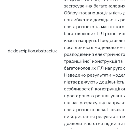
застосування багатоколових 
Обґрунтовано доцільність д
поглиблених досліджень роз
електричного та магнітного п
багатоколових ПЛ різної конс
класів напруги. Представлено
послідовність моделювання
dc.description.abstractuk
розподілення електричного п
традиційної конструкції та
багатоколових ПЛ напругою 
Наведено результати моделюв
підтверджують доцільність 
особливостей конструкції опо
просторового розташування 
під час розрахунку напружен
електричного поля. Показано
використання результатів м
дозволить істотно підвищити 