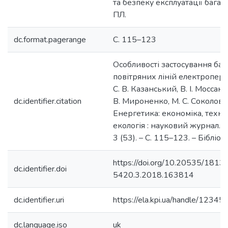
та безпеку експлуатації бага
ПЛ.
dc.format.pagerange
С. 115–123
Особливості застосування ба
повітряних ліній електропер
С. В. Казанський, В. І. Моссак
dc.identifier.citation
В. Мироненко, М. С. Соколов /
Енергетика: економіка, технол
екологія : науковий журнал. –
3 (53). – С. 115–123. – Бібліогр
https://doi.org/10.20535/1813-
dc.identifier.doi
5420.3.2018.163814
dc.identifier.uri
https://ela.kpi.ua/handle/123
dc.language.iso
uk