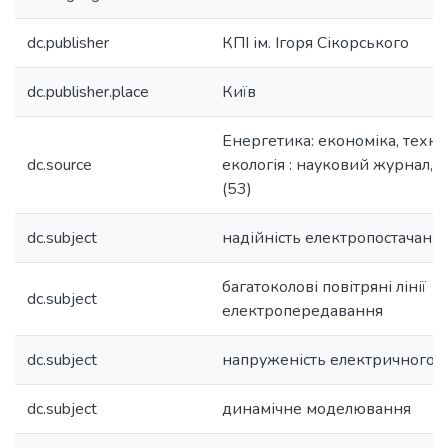
dc.publisher
КПІ ім. Ігоря Сікорського
dc.publisher.place
Київ
Енергетика: економіка, технол
dc.source
екологія : науковий журнал, 
(53)
dc.subject
надійність електропостачанн
багатоколові повітряні лінії
dc.subject
електропередавання
dc.subject
напруженість електричного п
dc.subject
динамічне моделювання