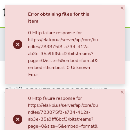
×
(current)
Log In
Error obtaining files for this
item
Communities & Collections
0 Http failure response for
Home
Наукова періодика
https://ela.kpi.ua/server/api/core/bu
Енергетика: економіка, технології, екологія
2018
All of DSpace
ndles/783875f8-a734-412a-
Енергетика: економіка, технології, екологія: науковий журнал, № 3 (53)
ab3e-35a9fff8bcf3/bitstreams?
Особливості застосування багатоколових повітряних ліній електропередавання
Statistics
page=0&size=5&embed=format&
Особливості застосування
embed=thumbnail: 0 Unknown
Error
багатоколових повітряних
ліній електропередавання
×
0 Http failure response for
https://ela.kpi.ua/server/api/core/bu
Simple item page
ndles/783875f8-a734-412a-
ab3e-35a9fff8bcf3/bitstreams?
dc.contributor.author
Казанський, С. В.
page=0&size=5&embed=format&