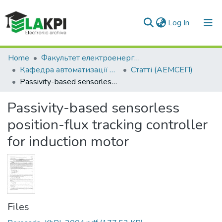
(current)
Log In
Communities & Collections
Home
Факультет електроенерготехніки та автоматики (ФЕА)
Кафедра автоматизації електромеханічних систем та електроприводу (АЕМСЕП)
Статті (АЕМСЕП)
All of DSpace
Passivity-based sensorless position-flux tracking controller for induction motor
Statistics
Passivity-based sensorless
position-flux tracking controller
for induction motor
Files