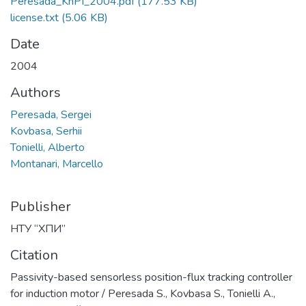
Peresada_KhPI_2004.pdf
(177.53 KB)
license.txt
(5.06 KB)
Date
2004
Authors
Peresada, Sergei
Kovbasa, Serhii
Tonielli, Alberto
Montanari, Marcello
Publisher
НТУ “ХПИ”
Citation
Passivity-based sensorless position-flux tracking controller
for induction motor / Peresada S., Kovbasa S., Tonielli A.,