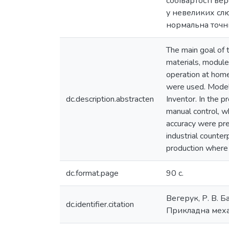
собівартості ве
у невеликих сл
нормальна точні
The main goal of t
materials, module
operation at home
were used. Model
dc.description.abstracten
Inventor. In the 
manual control, wh
accuracy were pre
industrial counter
production where 
dc.format.page
90 с.
Вегерук, Р. В. 
dc.identifier.citation
Прикладна механ