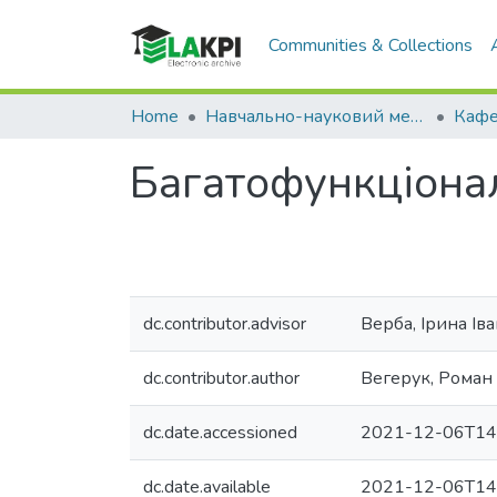
Communities & Collections
Home
Навчально-науковий механіко-машинобудівний інститут (НН ММІ)
Багатофункціонал
dc.contributor.advisor
Верба, Ірина Ів
dc.contributor.author
Вегерук, Роман 
dc.date.accessioned
2021-12-06T14
dc.date.available
2021-12-06T14