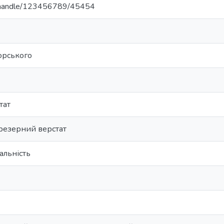
ua/handle/123456789/45454
корського
тат
резерний верстат
альність