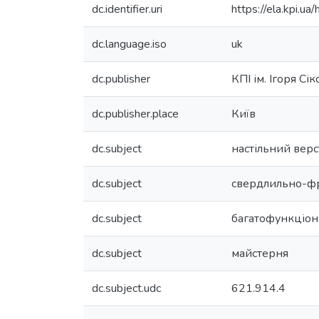
dc.identifier.uri
https://ela.kpi.
dc.language.iso
uk
dc.publisher
КПІ ім. Ігоря Сі
dc.publisher.place
Київ
dc.subject
настільний верс
dc.subject
свердлильно-ф
dc.subject
багатофункціон
dc.subject
майстерня
dc.subject.udc
621.914.4