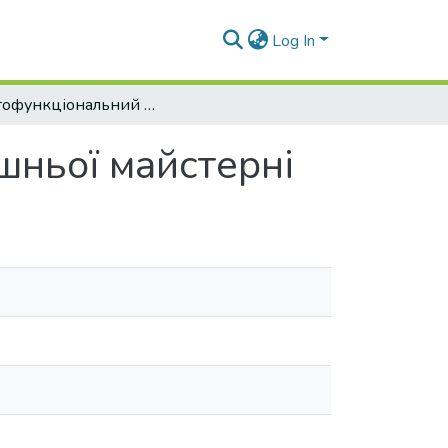
Log In
Багатофункціональний верстат для домашньої майстерні
шньої майстерні