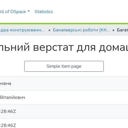
All of DSpace
Statistics
Кафедра конструювання машин (ККМ)
Бакалаврські роботи (ККМ)
ьний верстат для дома
Simple item page
анівна
Віталійович
:28:46Z
:28:46Z