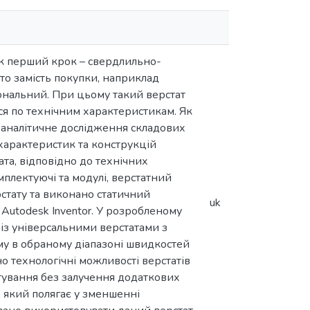
як перший крок – свердлильно-
то замість покупки, наприклад
ональний. При цьому такий верстат
ся по технічним характеристикам. Як
-аналітичне дослідження складових
 характеристик та конструкцій
та, відповідно до технічних
плектуючі та модулі, верстатний
стату та виконано статичний
uk
Autodesk Inventor. У розробленому
 із універсальними верстатами з
му в обраному діапазоні швидкостей
о технологічні можливості верстатів
тування без залучення додаткових
, який полягає у зменшенні