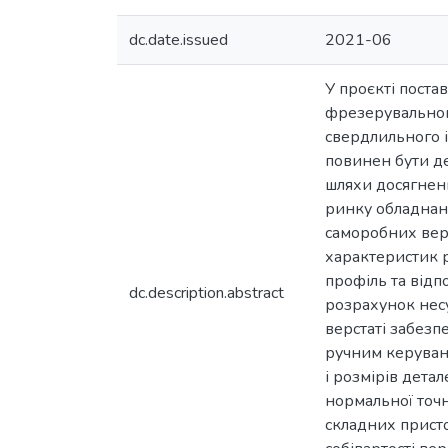
dc.date.issued
2021-06
У проєкті поста
фрезерувального
свердлильного і
повинен бути де
шляхи досягнен
ринку обладнанн
саморобних верс
характеристик р
профіль та відп
dc.description.abstract
розрахунок несу
верстаті забезп
ручним керуванн
і розмірів дета
нормальної точ
складних присто