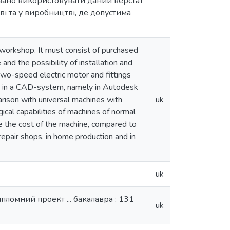
овано використовувати даний верстат
 та у виробництві, де допустима
e workshop. It must consist of purchased
nd the possibility of installation and
 two-speed electric motor and fittings
d in a CAD-system, namely in Autodesk
arison with universal machines with
uk
ical capabilities of machines of normal
e the cost of the machine, compared to
repair shops, in home production and in
uk
пломний проект ... бакалавра : 131
uk