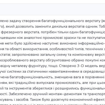
влено задачу створення багатофункціонального верстату (
), який дозволить замінити декілька верстатів одним. Тоб
 фрезерного верстата, потрібен тільки один багатофункці
шевшим ніж аналогічні промислові зразки та не поступати
ня мети було здійснено наступне: виконано інформаційно
я та області використання, особливостей типів, технічних
татів; запропоновано загальну схему та компоновку верста
озроблюваного верстату обгрунтовано обрано покупні ком
овідну металеву фурнітуру, тощо. Створено 3-D модель вер
чої системи за статичними навантаженнями в середовищі 
ечена багатофункціональність, зменшена вага в порівнянні
ям, які традиційно випускала промисловість, але при цьо
лей та інструментів збереглися і розширились функціональн
ності. Забезпечено зручний монтаж–демонтаж та транспор
сувань і засобів. Також було досягнуто економічний ефект