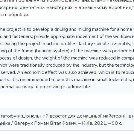
рстата в порівнянні із промисловими аналогами Рекоменд
юсарних, ремонтних майстернях, у домашньому виробництві
сть обробки.
he project is to develop a drilling and milling machine for a hom
s and fasteners; provide appropriate movement of the workpiece a
. During the project, machine profiles, factory spindle assembly,
ing of the frame (bearing system) of the machine was performe
process of design, the weight of the machine was reduced in comp
ich were traditionally produced by the industry, but the technolog
served. An economic effect was also achieved, which is to reduc
parts. It is recommended to use this machine in small locksmiths, 
normal accuracy of processing is admissible.
Багатофункціональний верстат для домашньої майстерні : ди
іка / Вегерук Роман Віталійович. – Київ, 2021. – 90 с.