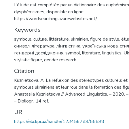
L’étude est complétée par un dictionnaire des euphémism
dysphémismes, disponible en ligne:
https://wordsearching.azurewebsites.net/.
Keywords
symbole
,
culture
,
littérature
,
ukrainien
,
figure de style
,
étu
символ
,
література
,
лінгвістика
,
українська мова
,
стил
гендерні дослідження
,
symbol
,
literature
,
linguistics
,
Uk
stylistic figure
,
gender research
Citation
Kuznietsova, A. La réflexion des stéréotypes culturels et
symboles ukrainiens et leur role dans la formation des fig
Anastasiia Kuznietsova // Advanced Linguistics. – 2020. 
– Bibliogr.: 14 ref.
URI
https://ela.kpi.ua/handle/123456789/55598