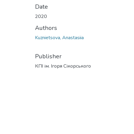
Date
2020
Authors
Kuznietsova, Anastasiia
Publisher
КПІ ім. Ігоря Сікорського