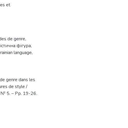
es et
des de genre
,
істична фігура
,
rainian language
,
 de genre dans les
ures de style /
– № 5. – Pр. 19-26.