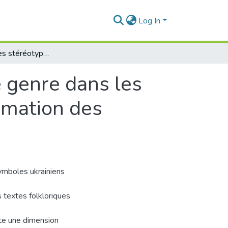
Log In
La réflexion des stéréotypes culturels et de genre dans les symboles ukrainiens et leur role dans la formation des figures de style
e genre dans les
ormation des
symboles ukrainiens
 textes folkloriques
orte une dimension