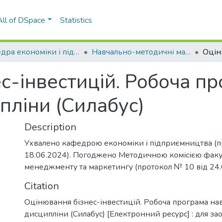
All of DSpace
Statistics
Кафедра економіки і підприємництва (КЕП)
Навчально-методичні матеріали (КЕП)
с-інвестицій. Робоча п
пліни (Силабус)
Description
Ухвалено кафедрою економіки і підприємництва (п
18.06.2024). Погоджено Методичною комісією факу
менеджменту та маркетингу (протокол № 10 від 24.
Citation
Оцінювання бізнес-інвестицій. Робоча програма на
дисципліни (Силабус) [Електронний ресурс] : для з