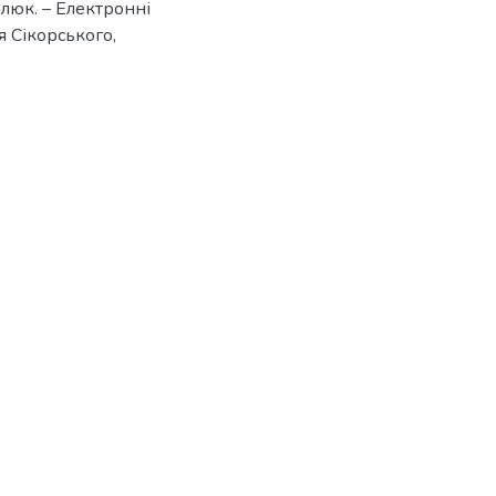
калюк. – Електронні
ря Сікорського,