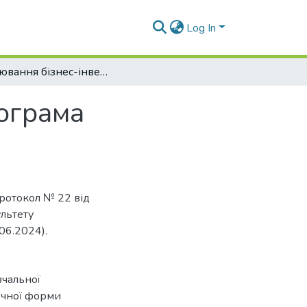
Log In
Оцінювання бізнес-інвестицій. Робоча програма навчальної дисципліни (Силабус)
рограма
ротокол № 22 від
льтету
06.2024).
вчальної
аочної форми