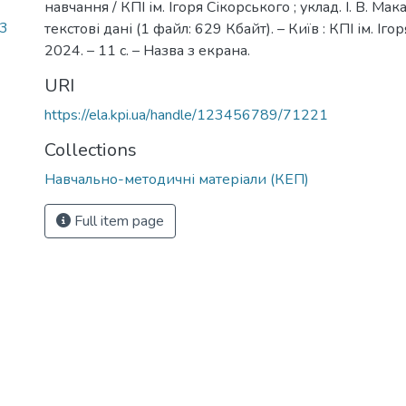
навчання / КПІ ім. Ігоря Сікорського ; уклад. І. В. Ма
83
текстові дані (1 файл: 629 Кбайт). – Київ : КПІ ім. Іго
2024. – 11 с. – Назва з екрана.
URI
https://ela.kpi.ua/handle/123456789/71221
Collections
Навчально-методичні матеріали (КЕП)
Full item page