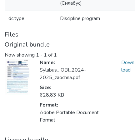
(Силабус)
dc.type
Discipline program
Files
Original bundle
Now showing
1 - 1 of 1
Name:
Down
Sylabus_ OBI_2024-
load
2025_zaochna.pdf
Size:
628.83 KB
Format:
Adobe Portable Document
Format
License bundle