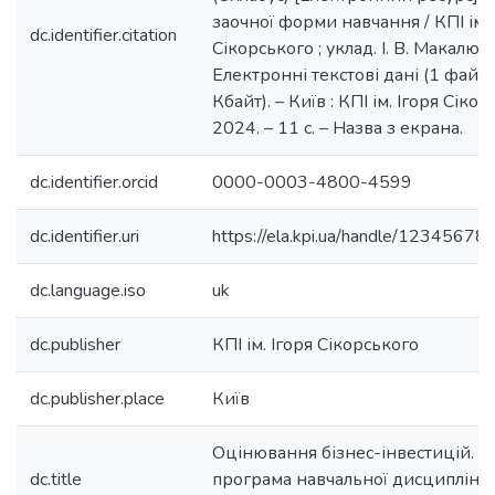
заочної форми навчання / КПІ ім. 
dc.identifier.citation
Сікорського ; уклад. І. В. Макалюк.
Електронні текстові дані (1 файл:
Кбайт). – Київ : КПІ ім. Ігоря Сікор
2024. – 11 с. – Назва з екрана.
dc.identifier.orcid
0000-0003-4800-4599
dc.identifier.uri
https://ela.kpi.ua/handle/1234567
dc.language.iso
uk
dc.publisher
КПІ ім. Ігоря Сікорського
dc.publisher.place
Київ
Оцінювання бізнес-інвестицій. Р
dc.title
програма навчальної дисципліни