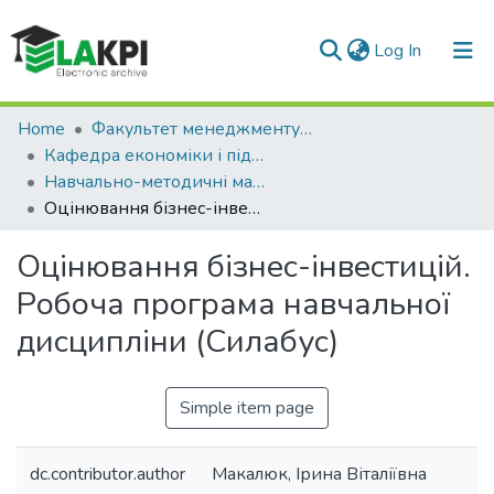
(current)
Log In
Communities & Collections
Home
Факультет менеджменту та маркетингу (ФММ)
Кафедра економіки і підприємництва (КЕП)
All of DSpace
Навчально-методичні матеріали (КЕП)
Оцінювання бізнес-інвестицій. Робоча програма навчальної дисципліни (Силабус)
Statistics
Оцінювання бізнес-інвестицій.
Робоча програма навчальної
дисципліни (Силабус)
Simple item page
dc.contributor.author
Макалюк, Ірина Віталіївна