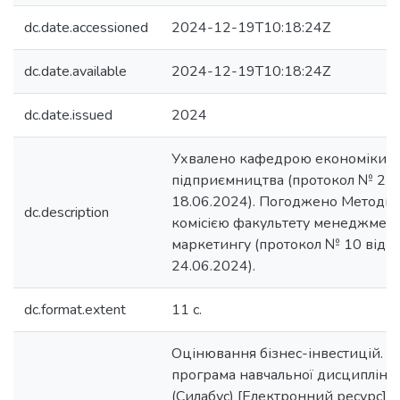
dc.date.accessioned
2024-12-19T10:18:24Z
dc.date.available
2024-12-19T10:18:24Z
dc.date.issued
2024
Ухвалено кафедрою економіки і
підприємництва (протокол № 22 
18.06.2024). Погоджено Методи
dc.description
комісією факультету менеджмент
маркетингу (протокол № 10 від
24.06.2024).
dc.format.extent
11 с.
Оцінювання бізнес-інвестицій. Р
програма навчальної дисципліни
(Силабус) [Електронний ресурс] : 