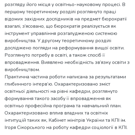
розгляду його місця у освітньо-науковому процесі. В
першому теоретичному розділі розглянуто праці
відомих західних дослідників на предмет бюрократії
взагалі, з’ясовано, що бюрократія реалізується як
інструмент управління розгалудженою системою
виробництва. У другому теоретичному розділі
досліджено погляди на реформування вищої освіти.
Розглянуто потребу в освіті, а також спосіб її
впровадження. Виявлено необхідність зв’язку освіти з
виробництвом.
Практична частина роботи написана за результатами
глибинного інтерв’ю. Охарактеризовано зміст
освітньої діяльності на рівні кафедри, розглянуто
формування такого засобу її впровадження як
освітньо професійна програма та навчальний план.
Охарактеризовано вплив владних та освітніх
інтитуцій таких як, Кабінет мінітрів України та КПІ ім.
Ігоря Сікорського на роботу кафедри соціології в КПІ.