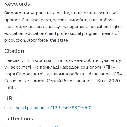
Keywords
бюрократія
,
управління
,
освіта
,
вища освіта
,
освітньо-
професійна програма
,
засоби виробництва
,
робоча
сила
,
держава
,
bureaucracy
,
management
,
education
,
higher
education
,
educational and professional program
,
means of
production
,
labor force
,
the state
Citation
Плисак, С. В. Бюрократія та документообіг в сучасному
університеті (на прикладі кафедри соціології КПІ ім.
Ігоря Сікорського) : дипломна робота ... бакалавра : 054
Соціологія / Плисак Сергій Вячеславович. – Київ, 2020.
– 88 с.
URI
https://ela.kpi.ua/handle/123456789/35903
Collections