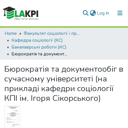
(current)
Log In
Communities & Collections
Home
Факультет соціології і права (ФСП)
Кафедра соціології (КС)
All of DSpace
Бакалаврські роботи (КС)
Бюрократія та документообіг в сучасному університеті (на прикладі кафедри соціології КПІ ім. Ігоря Сікорського)
Statistics
Бюрократія та документообіг в
сучасному університеті (на
прикладі кафедри соціології
КПІ ім. Ігоря Сікорського)