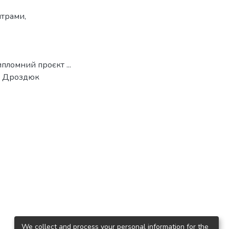
нтрами
,
пломний проєкт ...
 / Дроздюк
We collect and process your personal information for the