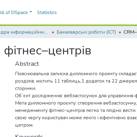
All of DSpace
Statistics
Кафедра інформаційних систем та технологій (ІСТ)
Бакалаврські роботи (ІСТ)
 фітнес–центрів
Abstract
Пояснювальна записка дипломного проекту складаєт
розділів, містить 11 таблиць,1 додаток та 22 джерел
сторінки.
Об`єкт дослідження: вебзастосунок для управління 
Мета дипломного проєкту: створення вебзастосунк
менеджменту фітнес–центрів легко та плідно вести с
свою чергу користувач може лекго і ефективно взає
цетром.
Keywords