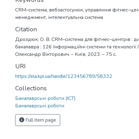
CRM–система
,
вебзастосунок
,
управління фітнес–це
менеджмент
,
інтелектуальна система
Citation
Дроздюк, О. В. CRM–система для фітнес–центрів : ди
бакалавра : 126 Інформаційні системи та технології
Олександр Вікторович. – Київ, 2023. – 75 с.
URI
https://ela.kpi.ua/handle/123456789/58332
Collections
Бакалаврські роботи (ІСТ)
Бакалаврські роботи
Full item page