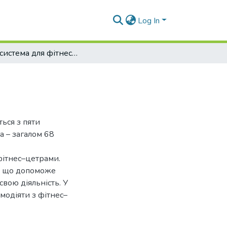
Log In
CRM–система для фітнес–центрів
ься з пяти
а – загалом 68
фітнес–цетрами.
у, що допоможе
вою діяльність. У
модіяти з фітнес–