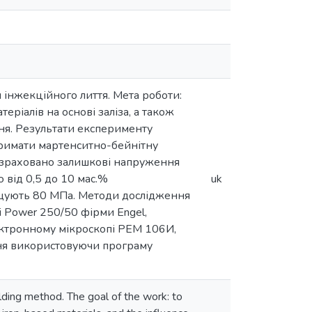
м інжекційного лиття. Мета роботи:
теріалів на основі заліза, а також
ння. Результати експерименту
отримати мартенситно-бейнітну
Розраховано залишкові напруження
 від 0,5 до 10 мас.%
uk
вищують 80 МПа. Методи дослідження
і Power 250/50 фірми Engel,
ектронному мікроскопі РЕМ 106И,
ння використовуючи програму
olding method. The goal of the work: to