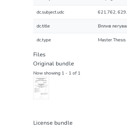
dc.subject.udc
621.762, 629
dc.title
Вплив легуван
dc.type
Master Thesis
Files
Original bundle
Now showing
1 - 1 of 1
License bundle