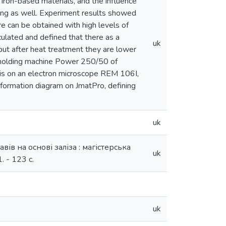
 iron-based materials, and the influence
ering as well. Experiment results showed
ure can be obtained with high levels of
ulated and defined that there as a
uk
but after heat treatment they are lower
molding machine Power 250/50 of
sis on an electron microscope REM 106I,
sformation diagram on JmatPro, defining
uk
вів на основі заліза : магістерська
uk
 - 123 с.
uk