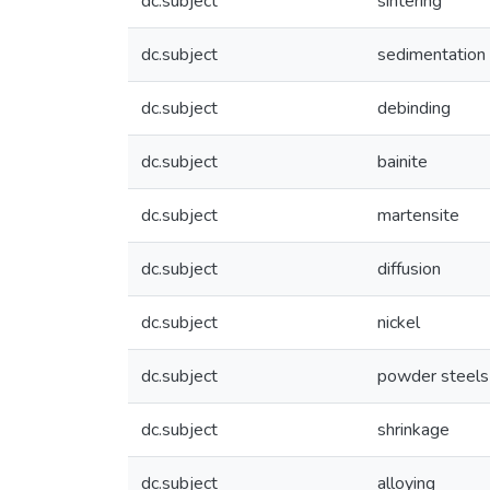
dc.subject
sintering
dc.subject
sedimentation
dc.subject
debinding
dc.subject
bainite
dc.subject
martensite
dc.subject
diffusion
dc.subject
nickel
dc.subject
powder steels
dc.subject
shrinkage
dc.subject
alloying