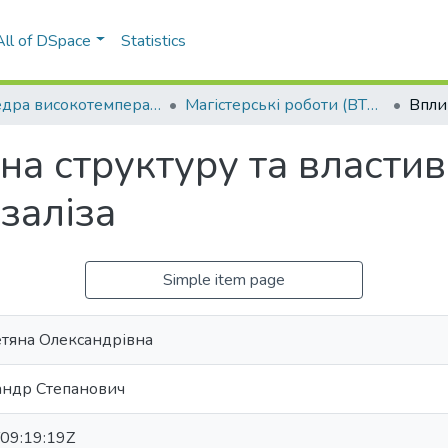
All of DSpace
Statistics
Кафедра високотемпературних матеріалів та порошкової металургії (ВТМПМ)
Магістерські роботи (ВТМПМ)
на структуру та власти
 заліза
Simple item page
етяна Олександрівна
андр Степанович
09:19:19Z