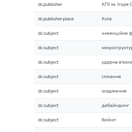
dc.publisher
КПІ ім. Ігоря
dc.publisher.place
Київ
dc.subject
інжекційне 
dc.subject
мікрострукту
dc.subject
ударна в’язкі
dc.subject
спікання
dc.subject
осадження
dc.subject
дебайндинг
dc.subject
бейніт