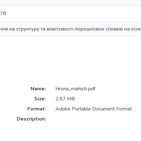
.78
ня на структуру та властивості порошкових сплавів на осно
Name:
Hrona_mahistr.pdf
Size:
2.87 MB
Format:
Adobe Portable Document Format
Description: