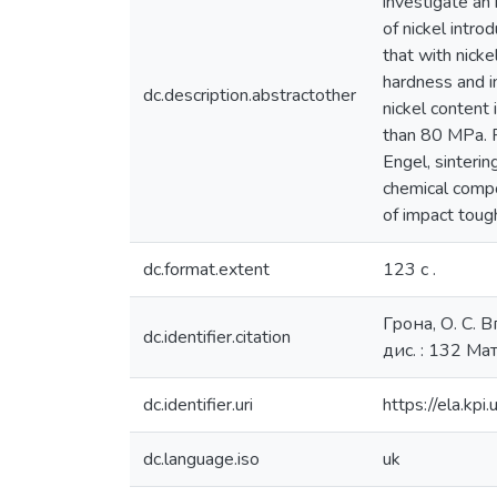
investigate an 
of nickel intr
that with nicke
hardness and i
dc.description.abstractother
nickel content
than 80 MPa. 
Engel, sinteri
chemical compo
of impact toug
dc.format.extent
123 с .
Грона, О. С. 
dc.identifier.citation
дис. : 132 Ма
dc.identifier.uri
https://ela.k
dc.language.iso
uk