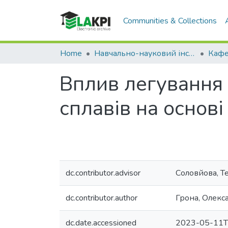
Communities & Collections
Home
Навчально-науковий інститут матеріалознавства та зварювання ім. Є.О. Патона (НН ІМЗ ім. Є.О. Патона)
Вплив легування 
сплавів на основі
dc.contributor.advisor
Соловйова, Т
dc.contributor.author
Грона, Олекс
dc.date.accessioned
2023-05-11T