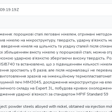
09:19:19Z
ження: порошкові сталі леговані нікелем, отримані методо
ив нікелю на мікроструктуру, твердість, ударну в’язкість ма
введення нікеля на щільність та усадку сталей після спіка
 зі збільшенням вмісту нікелю у порошковій сталі, можна 
високою ударною в’язкістю зберігаючи високу твердість. 
AISI8740 та встановлено, що з підвищенням кількості нікелю
ння зростають у 8 разів, але після нормалізації не пере
: виготовлення зразків на інжекційному термопластавтомат
акуумній печі MIM3045, дослідження мікроструктури на ел
імічного складу на Expert 3L, побудова кривих охолодже
ідження ударної в’язкості за стандартом MPIF Standard 59
ject: powder steels alloyed with nickel, obtained via injection m