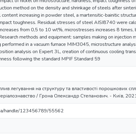
impact of nickel on microstructure, hardness, impact toughness of
oduction method on the density and shrinkage of steels after sint
l content increasing in powder steel, a martensitic-bainitic struct
mpact toughness. Residual stresses of steel AISI8740 were calc
 increases from 0,5 to 10 wt%, microstresses increases 8 times, 
Research methods and equipment: samples making on injection 
ng performed in a vacuum furnace MIM3045, microstructure analy
sition analysis on Expert 3L, creation of continuous cooling tran
hness following the standard MPIF Standard 59
Вплив легування на структуру та властивості порошкових спла
теріалознавство / Грона Олександр Степанович. - Київ, 2021.
pi.ua/handle/123456789/55562