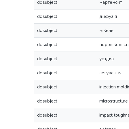
dc.subject
мартенсит
dc.subject
дифузія
dc.subject
нікель
dc.subject
порошкові ста
dc.subject
усадка
dc.subject
легування
dc.subject
injection moldi
dc.subject
microstructure
dc.subject
impact toughn