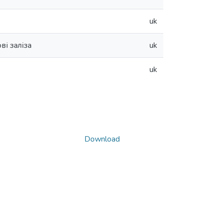
uk
ві заліза
uk
uk
Download