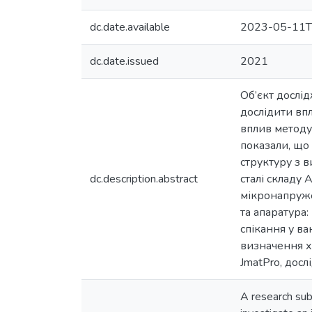
dc.date.available
2023-05-11T
dc.date.issued
2021
Об’єкт дослід
дослідити впл
вплив методу 
показали, що
структуру з 
dc.description.abstract
сталі складу 
мікронапруже
та апаратура
спікання у в
визначення х
JmatPro, досл
A research sub