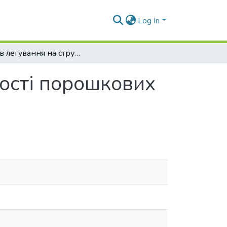
Log In
Вплив легування на структуру та властивості порошкових сплавів на основі заліза
вості порошкових