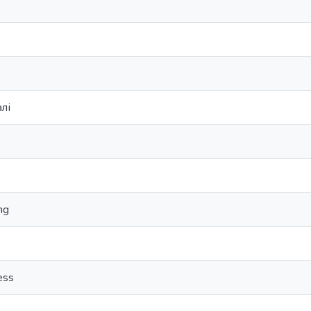
лі
ng
ess