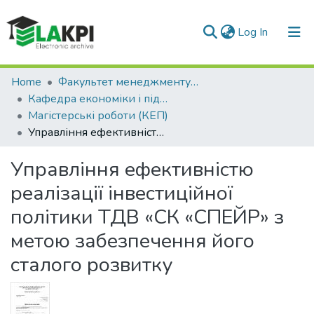
(current)
Log In
Communities & Collections
Home
Факультет менеджменту та маркетингу (ФММ)
Кафедра економіки і підприємництва (КЕП)
All of DSpace
Магістерські роботи (КЕП)
Управління ефективністю реалізації інвестиційної політики ТДВ «СК «СПЕЙР» з метою забезпечення його сталого розвитку
Statistics
Управління ефективністю
реалізації інвестиційної
політики ТДВ «СК «СПЕЙР» з
метою забезпечення його
сталого розвитку