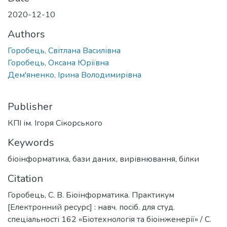
2020-12-10
Authors
Горобець, Світлана Василівна
Горобець, Оксана Юріївна
Дем'яненко, Ірина Володимирівна
Publisher
КПІ ім. Ігоря Сікорського
Keywords
біоінформатика
,
бази даних
,
вирівнювання
,
білки
Citation
Горобець, С. В. Біоінформатика. Практикум
[Електронний ресурс] : навч. посіб. для студ.
спеціальності 162 «Біотехнологія та біоінженерії» / С.