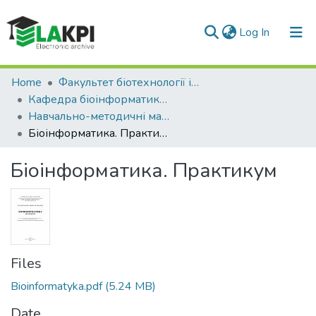
(current)
Log In
Communities & Collections
Home
Факультет біотехнології і біотехніки (ФБТ)
Кафедра біоінформатики (КБ)
All of DSpace
Навчально-методичні матеріали (КБ)
Біоінформатика. Практикум
Statistics
Біоінформатика. Практикум
Files
Bioinformatyka.pdf
(5.24 MB)
Date