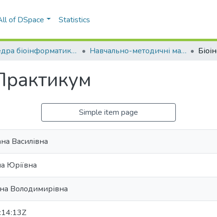
All of DSpace
Statistics
Кафедра біоінформатики (КБ)
Навчально-методичні матеріали (КБ)
 Практикум
Simple item page
ана Василівна
на Юріївна
ина Володимирівна
:14:13Z