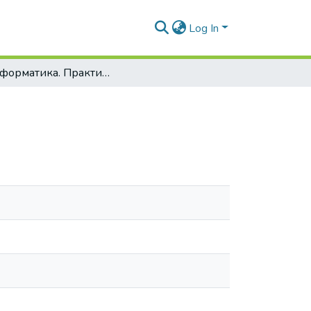
Log In
Біоінформатика. Практикум