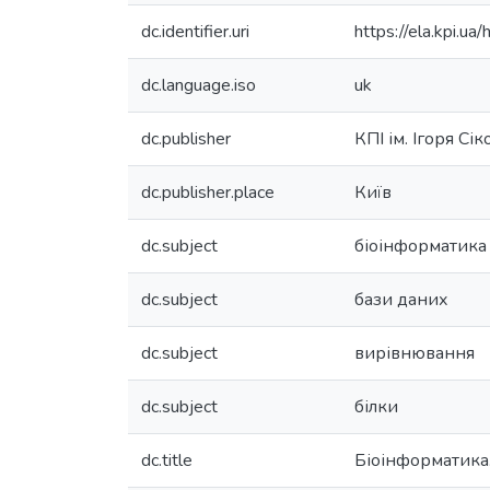
dc.identifier.uri
https://ela.kpi.
dc.language.iso
uk
dc.publisher
КПІ ім. Ігоря Сі
dc.publisher.place
Київ
dc.subject
біоінформатика
dc.subject
бази даних
dc.subject
вирівнювання
dc.subject
білки
dc.title
Біоінформатика