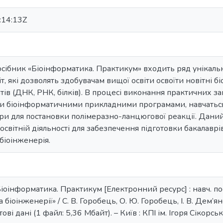
:14:13Z
осібник «Біоінформатика. Практикум» входить ряд унікал
т, які дозволять здобувачам вищої освіти освоїти новітні 
нтів (ДНК, РНК, білків). В процесі виконання практичних 
ми біоінформатичними прикладними програмами, навчаться
ри для постановки полімеразно-ланцюгової реакції. Дани
світній діяльності для забезпечення підготовки бакалаврів
 біоінженерія.
Біоінформатика. Практикум [Електронний ресурс] : навч. пос
 біоінженерії» / С. В. Горобець, О. Ю. Горобець, І. В. Дем’ян
ві дані (1 файл: 5,36 Мбайт). – Київ : КПІ ім. Ігоря Сікорськ