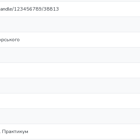
ua/handle/123456789/38813
корського
. Практикум