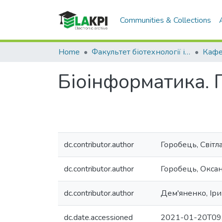
Communities & Collections
Home
Факультет біотехнології і біотехніки (ФБТ)
Біоінформатика.
dc.contributor.author
Горобець, Світл
dc.contributor.author
Горобець, Окса
dc.contributor.author
Дем'яненко, Ір
dc.date.accessioned
2021-01-20T09