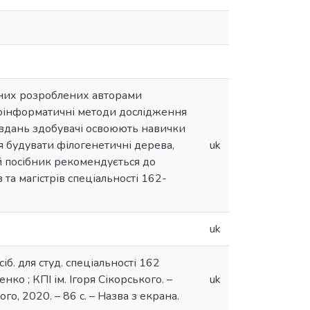
ьних розроблених авторами
біоінформатичні методи дослідження
завдань здобувачі освоюють навички
 будувати філогенетичні дерева,
uk
й посібник рекомендується до
 та магістрів спеціальності 162-
uk
іб. для студ. спеціальності 162
енко ; КПІ ім. Ігоря Сікорського. –
uk
ого, 2020. – 86 с. – Назва з екрана.