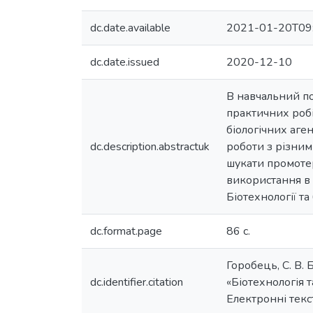
dc.date.available
2021-01-20T09
dc.date.issued
2020-12-10
В навчальний п
практичних робі
біологічних аге
dc.description.abstractuk
роботи з різни
шукати промоте
використання в о
Біотехнології та
dc.format.page
86 с.
Горобець, С. В. 
dc.identifier.citation
«Біотехнологія та
Електронні тексто